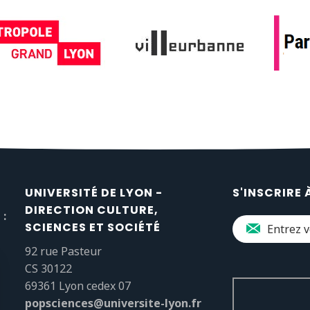
UNIVERSITÉ DE LYON -
S'INSCRIRE 
DIRECTION CULTURE,
 :
SCIENCES ET SOCIÉTÉ
92 rue Pasteur
CS 30122
69361 Lyon cedex 07
popsciences@universite-lyon.fr