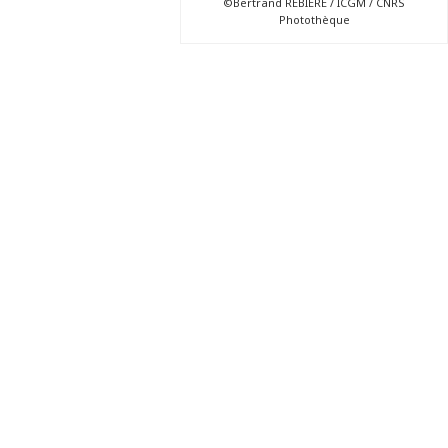
©Bertrand REBIERE / ICGM / CNRS
Photothèque