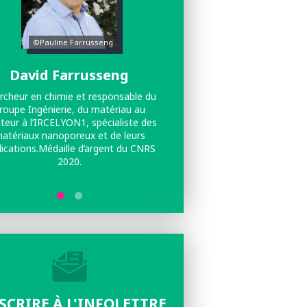
©Pauline Farrusseng
David Farrusseng
Claire-Marie Pr
rcheur en chimie et responsable du
Directrice de recherche émé
roupe Ingénierie, du matériau au
et conseillère scientifiqu
teur à l’IRCELYON1, spécialiste des
l’Institut de chimi
atériaux nanoporeux et de leurs
lications.Médaille d’argent du CNRS
2020.
NSCRIRE À L'INFOLETTRE