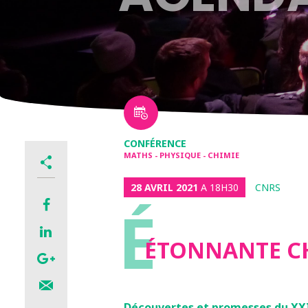
CONFÉRENCE
MATHS - PHYSIQUE - CHIMIE
28 AVRIL 2021
A 18H30
CNRS
É
ÉTONNANTE C
Découvertes et promesses du XX