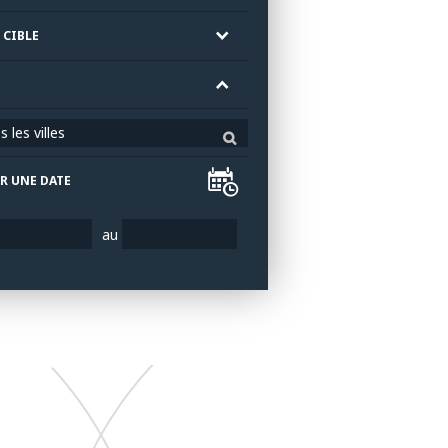
 CIBLE
 les villes
R UNE DATE
au