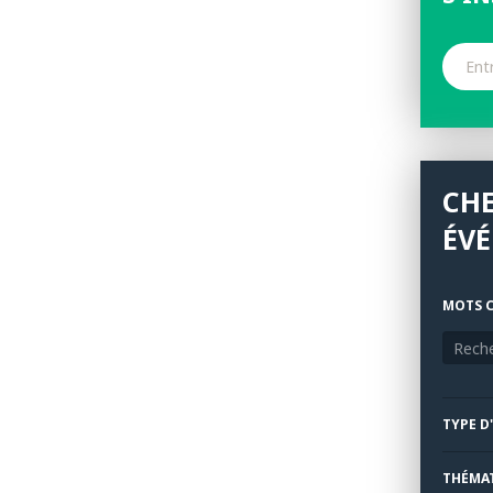
CH
ÉV
MOTS C
TYPE D
THÉMA