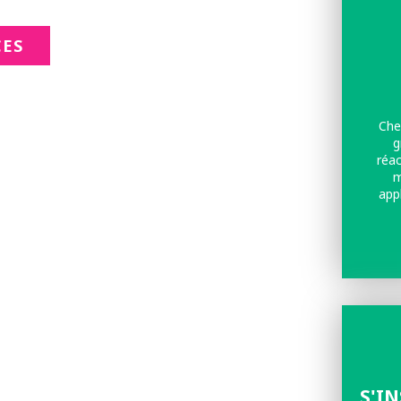
CES
Che
g
réac
m
app
S'I