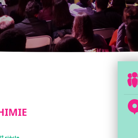
HIMIE
e
I
siècle