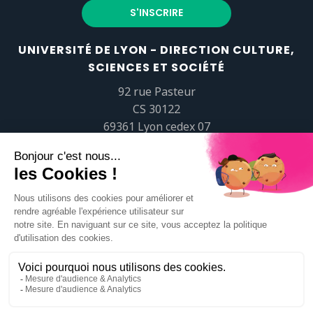
UNIVERSITÉ DE LYON - DIRECTION CULTURE,
SCIENCES ET SOCIÉTÉ
92 rue Pasteur
CS 30122
69361 Lyon cedex 07
popsciences@universite-lyon.fr
Tél.
+33 (0)4 37 37 82 01
https://www.youtube.com/embed/Qm-prNOXepo