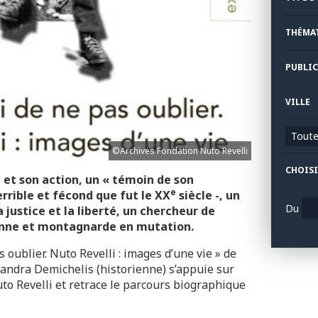
THÉMA
PUBLIC
VILLE
Toutes
©Archives Fondation Nuto Revelli
CHOISI
 et son action, un « témoin de son
e
errible et fécond que fut le XX
siècle -, un
Du
 justice et la liberté, un chercheur de
nne et montagnarde en mutation.
 oublier. Nuto Revelli : images d’une vie » de
sandra Demichelis (historienne) s’appuie sur
to Revelli et retrace le parcours biographique