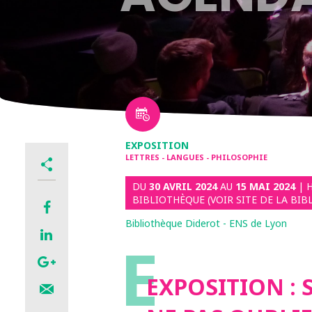
EXPOSITION
LETTRES - LANGUES - PHILOSOPHIE
DU
30 AVRIL 2024
AU
15 MAI 2024
| 
BIBLIOTHÈQUE (VOIR SITE DE LA BIB
Bibliothèque Diderot - ENS de Lyon
E
EXPOSITION : 