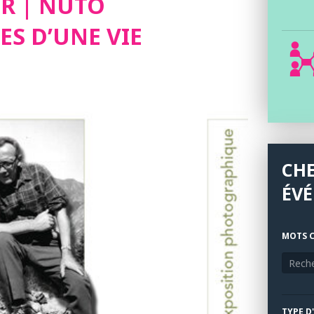
ER | NUTO
ES D’UNE VIE
CH
ÉV
MOTS C
TYPE D