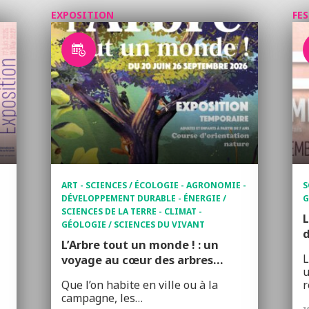
EXPOSITION
FE
ART - SCIENCES / ÉCOLOGIE - AGRONOMIE -
S
DÉVELOPPEMENT DURABLE - ÉNERGIE /
G
SCIENCES DE LA TERRE - CLIMAT -
GÉOLOGIE / SCIENCES DU VIVANT
d
L’Arbre tout un monde ! : un
L
voyage au cœur des arbres…
u
Que l’on habite en ville ou à la
r
campagne, les…