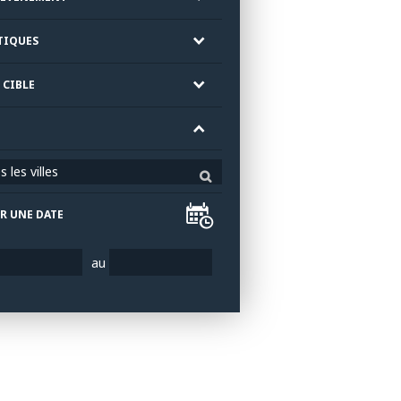
TIQUES
 CIBLE
 les villes
R UNE DATE
au