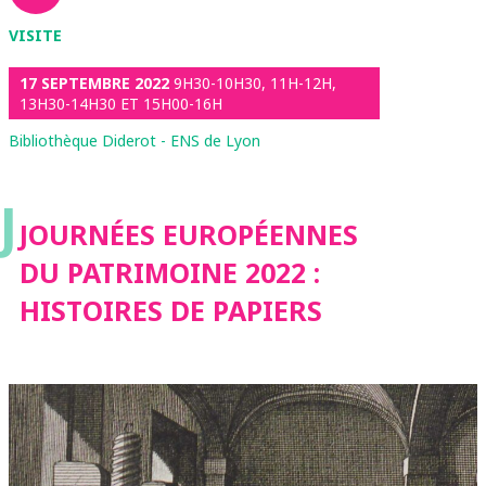
VISITE
17 SEPTEMBRE 2022
9H30-10H30, 11H-12H,
13H30-14H30 ET 15H00-16H
Bibliothèque Diderot - ENS de Lyon
J
JOURNÉES EUROPÉENNES
DU PATRIMOINE 2022 :
HISTOIRES DE PAPIERS