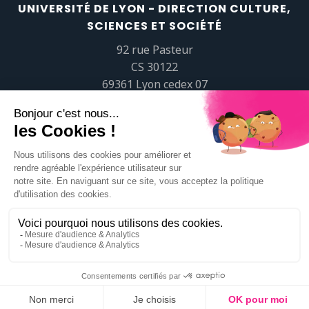
UNIVERSITÉ DE LYON - DIRECTION CULTURE,
SCIENCES ET SOCIÉTÉ
92 rue Pasteur
CS 30122
69361 Lyon cedex 07
popsciences@universite-lyon.fr
Tél.
+33 (0)4 37 37 82 01
https://www.youtube.com/embed/Qm-prNOXepo