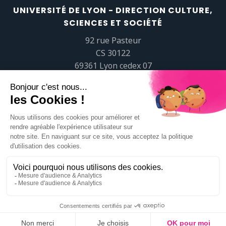
UNIVERSITÉ DE LYON - DIRECTION CULTURE,
SCIENCES ET SOCIÉTÉ
92 rue Pasteur
CS 30122
69361 Lyon cedex 07
popsciences@universite-lyon.fr
Tél.
+33 (0)4 37 37 82 01
https://www.youtube.com/embed/Qm-prNOXepo