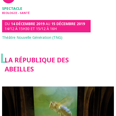
SPECTACLE
BIOLOGIE - SANTÉ
DU
14 DÉCEMBRE 2019
AU
15 DÉCEMBRE 2019
14/12 À 15H30 ET 15/12 À 16H
Théâtre Nouvelle Génération (TNG)
L
LA RÉPUBLIQUE DES
ABEILLES