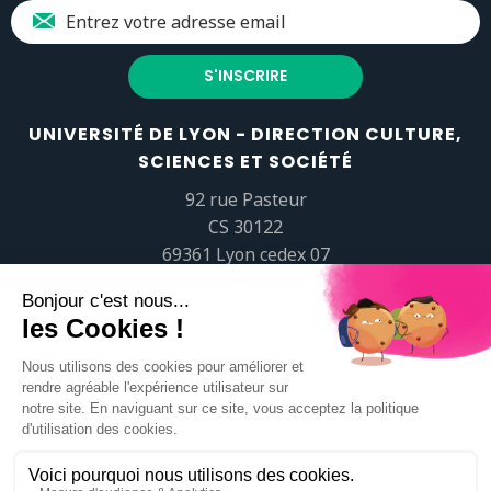
UNIVERSITÉ DE LYON - DIRECTION CULTURE,
SCIENCES ET SOCIÉTÉ
92 rue Pasteur
CS 30122
69361 Lyon cedex 07
popsciences@universite-lyon.fr
Tél.
+33 (0)4 37 37 82 01