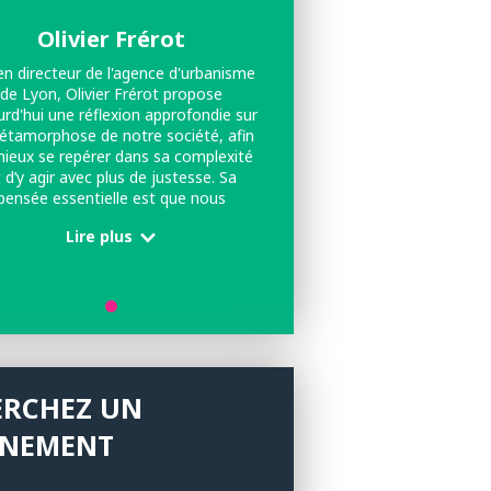
Olivier Frérot
en directeur de l'agence d'urbanisme
de Lyon, Olivier Frérot propose
urd'hui une réflexion approfondie sur
étamorphose de notre société, afin
ieux se repérer dans sa complexité
 d’y agir avec plus de justesse. Sa
pensée essentielle est que nous
lons d’une civilisation centrée sur la
Lire plus
aîtrise par la rationalité techno-
ntifique vers une civilisation fondée
a croissance et le service de la vie. Il
esse particulièrement aux mondes de
’entreprise, des collectivités et de
l’enseignement supérieur.
ERCHEZ UN
ÉNEMENT