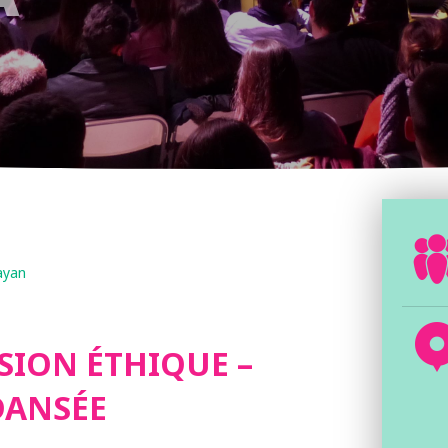
ayan
SION ÉTHIQUE –
DANSÉE