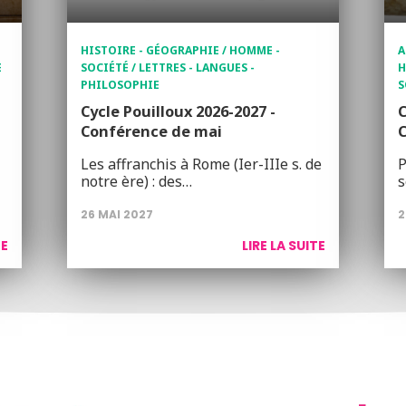
HISTOIRE - GÉOGRAPHIE / HOMME -
A
E
SOCIÉTÉ / LETTRES - LANGUES -
H
PHILOSOPHIE
S
Cycle Pouilloux 2026-2027 -
C
Conférence de mai
C
Les affranchis à Rome (Ier-IIIe s. de
P
notre ère) : des…
s
26 MAI 2027
2
TE
LIRE LA SUITE