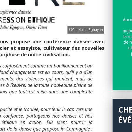
Anci
©Cie Hallet Eghayan
aujo
la m
vous propose une conférence dansée avec
de m
cier et essayiste, cultivateur des nouvelles
et
rphose de notre civilisation.
bascu
m
ns confusément comme un bouillonnement au
scie
ofond changement est en cours, qu’il y a d’un
sur l
ements, des violences qui montent, mais de
s’adr
ices à l’œuvre, de la toute nouveauté pleine de
l
 mais que tout est mêlé dans une complexité
CH
acité et le trouble, pour tenir le cap vers une
la confiance, partageons nos danses et nos
ÉV
éthique en action. Elle vient nourrir la
 art de la danse que propose la Compagnie :