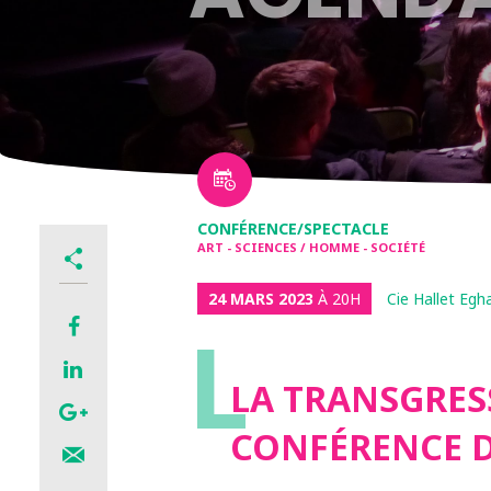
CONFÉRENCE/SPECTACLE
ART - SCIENCES / HOMME - SOCIÉTÉ
24 MARS 2023
À 20H
Cie Hallet Egh
L
LA TRANSGRES
CONFÉRENCE 