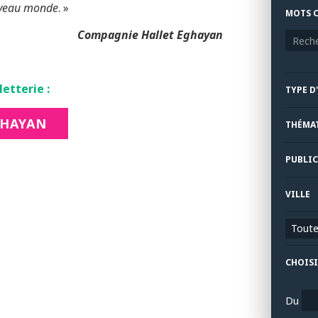
uveau monde
. »
MOTS C
Compagnie Hallet Eghayan
letterie :
TYPE D
GHAYAN
THÉMA
PUBLIC
VILLE
Toutes
CHOISI
Du