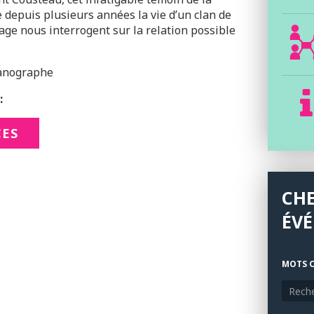
 depuis plusieurs années la vie d’un clan de
gage nous interrogent sur la relation possible
éanographe
:
CES
CH
ÉV
MOTS C