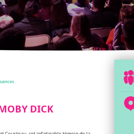
luences
 MOBY DICK
Cousteau, cet infatigable témoin de la