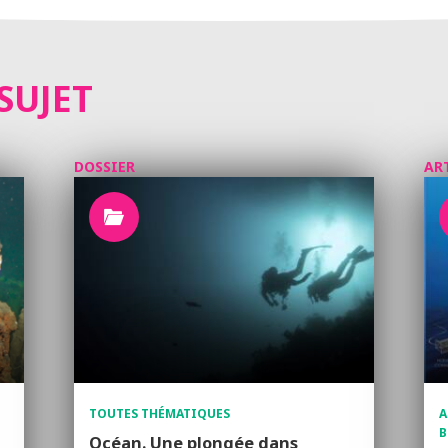
SUJET
DOSSIER
AR
TOUTES THÉMATIQUES
A
B
Océan. Une plongée dans