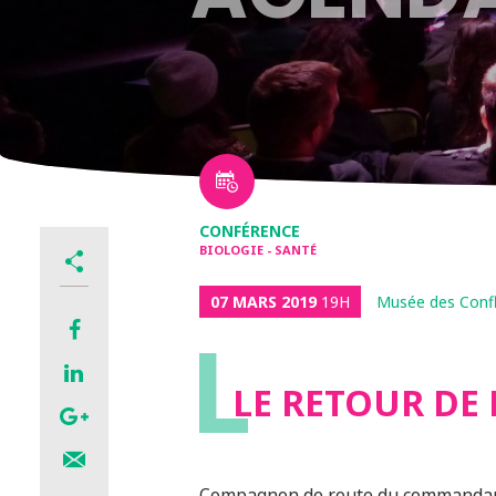
CONFÉRENCE
BIOLOGIE - SANTÉ
07 MARS 2019
19H
Musée des Conf
L
LE RETOUR DE
Compagnon de route du commandant 