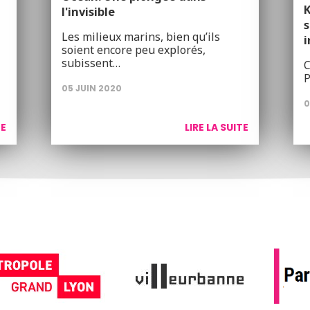
K
l'invisible
s
Les milieux marins, bien qu’ils
i
soient encore peu explorés,
subissent…
C
P
05 JUIN 2020
0
TE
LIRE LA SUITE