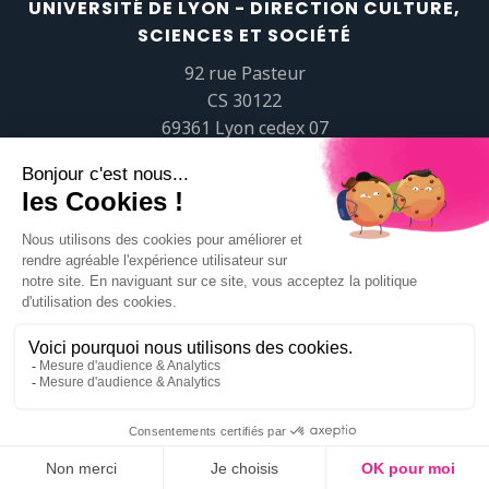
UNIVERSITÉ DE LYON - DIRECTION CULTURE,
SCIENCES ET SOCIÉTÉ
92 rue Pasteur
CS 30122
69361 Lyon cedex 07
popsciences@universite-lyon.fr
Tél.
+33 (0)4 37 37 82 01
https://www.youtube.com/embed/Qm-prNOXepo