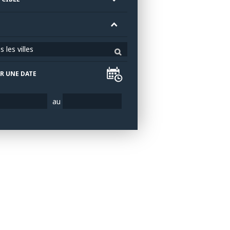
 les villes
R UNE DATE
au