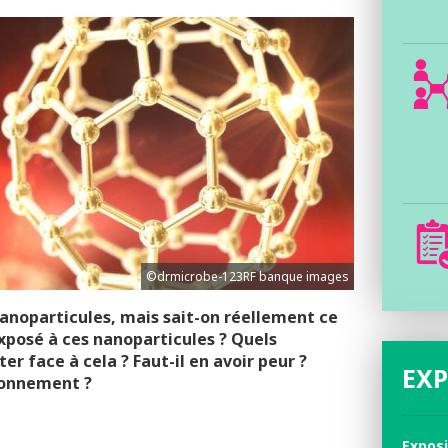
©drmicrobe-123RF banque images
anoparticules, mais sait-on réellement ce
exposé à ces nanoparticules ? Quels
 face à cela ? Faut-il en avoir peur ?
EXP
ironnement ?
Expos