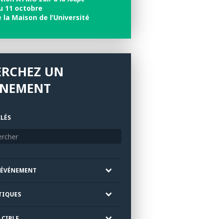
u 11 octobre
e la Maison de l’Université
ERCHEZ UN
ÉNEMENT
LÉS
'ÉVÉNEMENT
TIQUES
 CIBLE