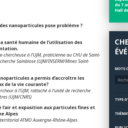
du 7 a
Hall d
t des nanoparticules pose problème ?
CH
la santé humaine de l’utilisation des
ntation.
ÉV
chercheuse à l’UJM, praticienne au CHU de Saint-
 recherche Sainbiose (UJM/INSERM/Mines Saint-
MOTS C
noparticules a permis d’accroître les
 de la vie courante?
heur à l’UJM, rattaché à l’unité de recherche
ères (UJM/CNRS)
TYPE D
 l’air et exposition aux particules fines et
ne Alpes
THÉMA
 territorial ATMO Auvergne-Rhône-Alpes
PUBLIC