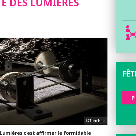
TE DES LUMIÈRES
FÊT
P
©Tom Huet
 Lumières c’est affirmer le formidable