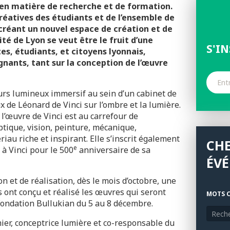
n en matière de recherche et de formation.
 créatives des étudiants et de l’ensemble de
créant un nouvel espace de création et de
ité de Lyon se veut être le fruit d’une
S'I
tes, étudiants, et citoyens lyonnais,
gnants, tant sur la conception de l’œuvre
urs lumineux immersif au sein d’un cabinet de
ux de Léonard de Vinci sur l’ombre et la lumière.
 l’œuvre de Vinci est au carrefour de
tique, vision, peinture, mécanique,
iau riche et inspirant. Elle s’inscrit également
CH
e
à Vinci pour le 500
anniversaire de sa
ÉV
on et de réalisation, dès le mois d’octobre, une
s ont conçu et réalisé les œuvres qui seront
MOTS C
Fondation Bullukian du 5 au 8 décembre.
hier, conceptrice lumière et co-responsable du