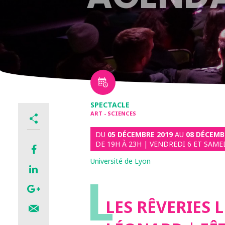
SPECTACLE
ART - SCIENCES
DU
05 DÉCEMBRE 2019
AU
08 DÉCEMB
DE 19H À 23H | VENDREDI 6 ET SAMED
Université de Lyon
L
LES RÊVERIES 