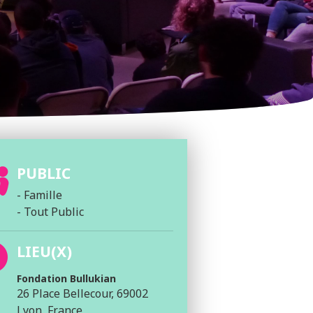
PUBLIC
- Famille
- Tout Public
LIEU(X)
Fondation Bullukian
26 Place Bellecour, 69002
Lyon, France