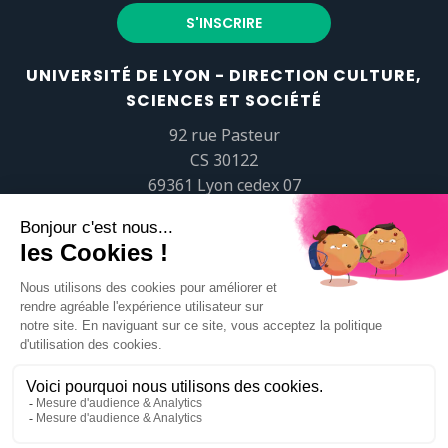
UNIVERSITÉ DE LYON - DIRECTION CULTURE,
SCIENCES ET SOCIÉTÉ
92 rue Pasteur
CS 30122
69361 Lyon cedex 07
popsciences@universite-lyon.fr
Tél.
+33 (0)4 37 37 82 01
https://www.youtube.com/embed/Qm-prNOXepo