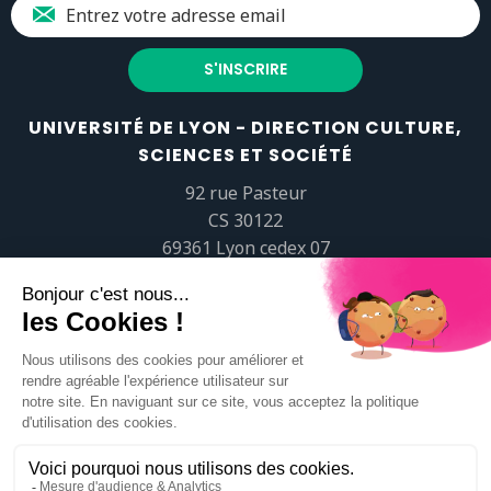
UNIVERSITÉ DE LYON - DIRECTION CULTURE,
SCIENCES ET SOCIÉTÉ
92 rue Pasteur
CS 30122
69361 Lyon cedex 07
popsciences@universite-lyon.fr
Tél.
+33 (0)4 37 37 82 01
https://www.youtube.com/embed/Qm-prNOXepo