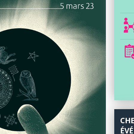
CH
ÉV