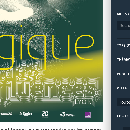
MOTS C
TYPE D
THÉMA
PUBLIC
VILLE
Toutes
CHOISI
e et laissez-vous surprendre par les magies