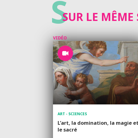
S
SUR LE MÊME 
VIDÉO
ART - SCIENCES
L’art, la domination, la magie e
le sacré