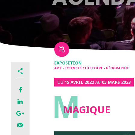
EXPOSITION
ART - SCIENCES / HISTOIRE - GÉOGRAPHIE
DU
15 AVRIL 2022
AU
05 MARS 2023
M
MAGIQUE