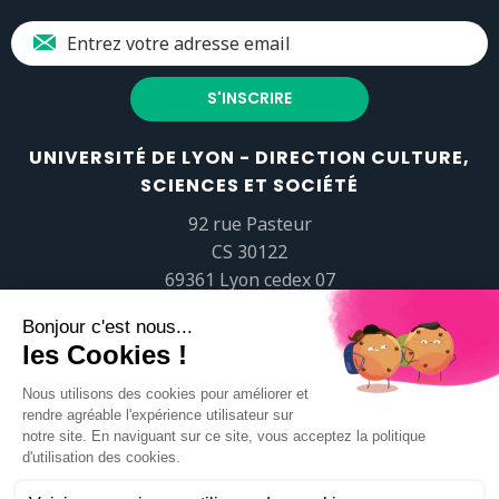
UNIVERSITÉ DE LYON - DIRECTION CULTURE,
SCIENCES ET SOCIÉTÉ
92 rue Pasteur
CS 30122
69361 Lyon cedex 07
popsciences@universite-lyon.fr
Tél.
+33 (0)4 37 37 82 01