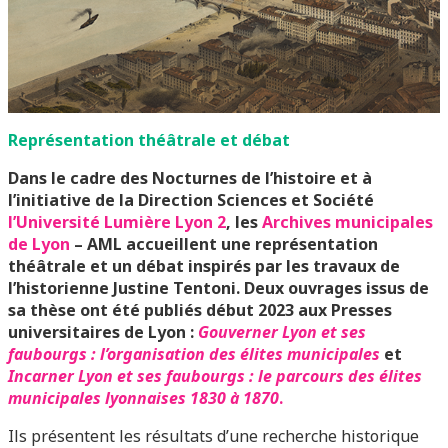
Représentation théâtrale et débat
Dans le cadre des Nocturnes de l’histoire et à
l’initiative de la Direction Sciences et Société
l’Université Lumière Lyon 2
, les
Archives municipales
de Lyon
– AML accueillent une représentation
théâtrale et un débat inspirés par les travaux de
l’historienne Justine Tentoni.
Deux ouvrages issus de
sa thèse ont été publiés début 2023 aux Presses
universitaires de Lyon :
Gouverner Lyon et ses
faubourgs : l’organisation des élites municipales
et
Incarner Lyon et ses faubourgs : le parcours des élites
municipales lyonnaises 1830 à 1870
.
Ils présentent les résultats d’une recherche historique