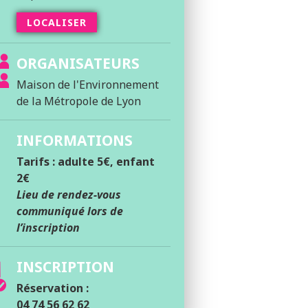
LOCALISER
ORGANISATEURS
Maison de l'Environnement
de la Métropole de Lyon
INFORMATIONS
Tarifs : a
dulte 5€, e
nfant
2€
Lieu de rendez-vous
communiqué lors de
l’inscription
INSCRIPTION
Réservation :
04 74 56 62 62