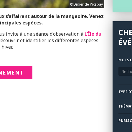
©Didier de Pixabay
aux s’affairent autour de la mangeoire. Venez
rincipales espèces.
CH
s invite à une séance d’observation à
L’Île du
écouvrir et identifier les différentes espèces
ÉV
 hiver.
MOTS C
NNEMENT
TYPE D
THÉMA
PUBLIC