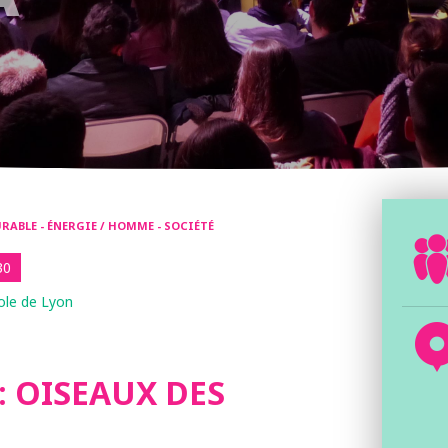
ABLE - ÉNERGIE / HOMME - SOCIÉTÉ
30
ole de Lyon
: OISEAUX DES