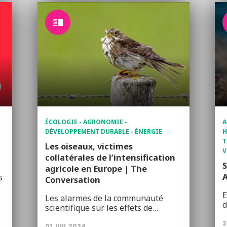
ÉCOLOGIE - AGRONOMIE -
A
DÉVELOPPEMENT DURABLE - ÉNERGIE
H
T
Les oiseaux, victimes
V
collatérales de l’intensification
S
agricole en Europe | The
A
s
Conversation
E
Les alarmes de la communauté
d
scientifique sur les effets de…
2
01 JUIL 2024