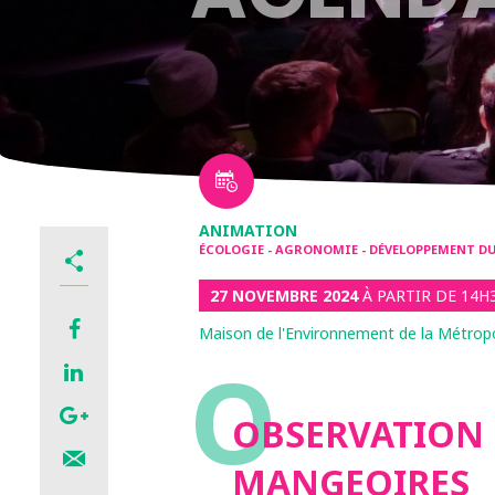
ANIMATION
ÉCOLOGIE - AGRONOMIE - DÉVELOPPEMENT DUR
27 NOVEMBRE 2024
À PARTIR DE 14H
Maison de l'Environnement de la Métrop
O
OBSERVATION 
MANGEOIRES