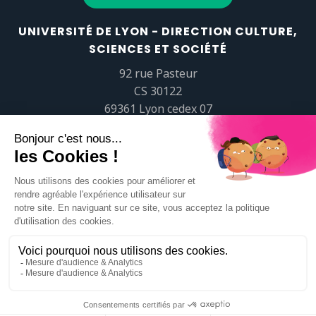
UNIVERSITÉ DE LYON - DIRECTION CULTURE,
SCIENCES ET SOCIÉTÉ
92 rue Pasteur
CS 30122
69361 Lyon cedex 07
popsciences@universite-lyon.fr
Tél.
+33 (0)4 37 37 82 01
https://www.youtube.com/embed/Qm-prNOXepo