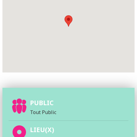
PUBLIC
Tout Public
LIEU(X)