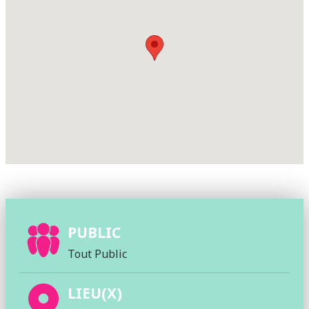
PUBLIC
Tout Public
LIEU(X)