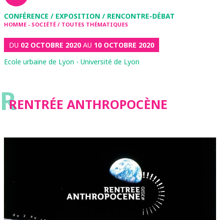
CONFÉRENCE / EXPOSITION / RENCONTRE-DÉBAT
HOMME - SOCIÉTÉ / TOUTES THÉMATIQUES
DU
02 OCTOBRE 2020
AU
10 OCTOBRE 2020
Ecole urbaine de Lyon - Université de Lyon
R
RENTRÉE ANTHROPOCÈNE