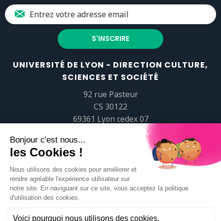
UNIVERSITÉ DE LYON - DIRECTION CULTURE,
SCIENCES ET SOCIÉTÉ
92 rue Pasteur
CS 30122
69361 Lyon cedex 07
popsciences@universite-lyon.fr
Tél.
+33 (0)4 37 37 82 01