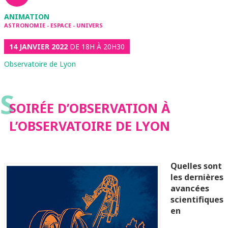
ANIMATION
ASTRONOMIE - ESPACE - UNIVERS
14 JANVIER 2022
DE 18H À 20H30
Observatoire de Lyon
S
SOIRÉE D’OBSERVATION À
L’OBSERVATOIRE DE LYON
Quelles sont
les dernières
avancées
scientifiques
en