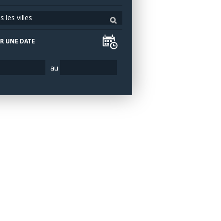
 les villes
R UNE DATE
au