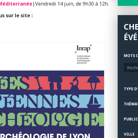
 Méditerranée
|Vendredi 14 juin, de 9h30 à 12h.
 sur le site :
CH
ÉV
MOTS C
TYPE D
THÉMA
PUBLIC
VILLE