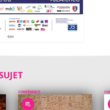
©JEA
SUJET
CONFÉRENCE
CO