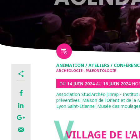
ANIMATION / ATELIERS / CONFÉRENC
ARCHÉOLOGIE - PALÉONTOLOGIE
DU
14 JUIN 2024
AU
16 JUIN 2024
HOR
Association Stud'Archéo|Inrap - Institut
préventives|Maison de l'Orient et de l
Lyon Saint-Etienne|Musée des moulages 
V
VILLAGE DE L’