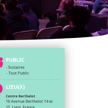
PUBLIC
- Scolaires
- Tout Public
LIEU(X)
Centre Berthelot
16 Avenue Berthelot 14 et
15, Lyon, France