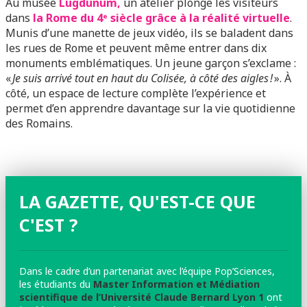
Au musée
Lugdunum,
un atelier plonge les visiteurs
dans
la Rome du 4ᵉ siècle grâce à la réalité virtuelle
.
Munis d’une manette de jeux vidéo, ils se baladent dans
les rues de Rome et peuvent même entrer dans dix
monuments emblématiques. Un jeune garçon s’exclame :
«
Je suis arrivé tout en haut du Colisée, à côté des aigles !
». À
côté, un espace de lecture complète l’expérience et
permet d’en apprendre davantage sur la vie quotidienne
des Romains.
LA GAZETTE, QU'EST-CE QUE
C'EST ?
Dans le cadre d’un partenariat avec l’équipe Pop’Sciences,
les étudiants du
Master Information et Médiation
scientifique de l’Université Claude Bernard Lyon 1
ont