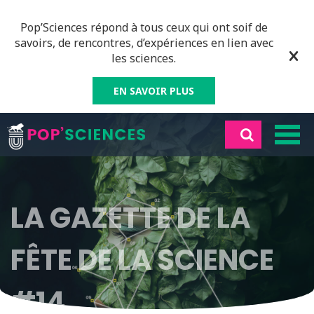
Pop’Sciences répond à tous ceux qui ont soif de
savoirs, de rencontres, d’expériences en lien avec
les sciences.
EN SAVOIR PLUS
LA GAZETTE DE LA
FÊTE DE LA SCIENCE
#14