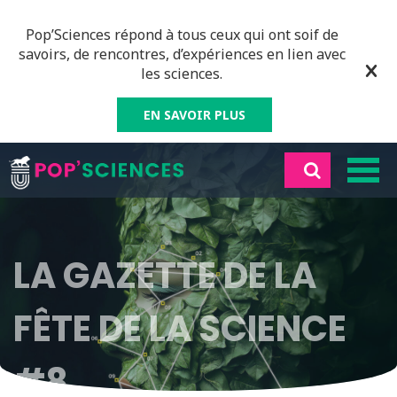
Pop’Sciences répond à tous ceux qui ont soif de
savoirs, de rencontres, d’expériences en lien avec
les sciences.
EN SAVOIR PLUS
LA GAZETTE DE LA
FÊTE DE LA SCIENCE
#8