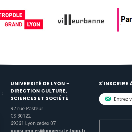
UNIVERSITÉ DE LYON -
S'INSCRIRE 
DIRECTION CULTURE,
 :
SCIENCES ET SOCIÉTÉ
92 rue Pasteur
CS 30122
69361 Lyon cedex 07
popsciences@universite-lyon.fr