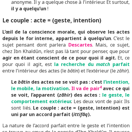
anonyme. Il y a quelque chose à l’intérieur. Et surtout,
il y a quelqu’un
!
Le couple : acte = (geste, intention)
L’œil de la conscience morale, qui observe les actes
depuis le for interne, appartient à quelqu’un
. C’est le
sujet pensant dont parlera
Descartes
. Mais, ce sujet,
chez Ibn Khaldûn, n’est pas là tant pour penser, que pour
agir en étant conscient de ce pour quoi il agit.
Et, ce
pour quoi il agit, est
la recherche du
match
parfait
entre l’intérieur des actes (le
bâtin
) et l’extérieur (le
zâhir
).
Le
bâtin
des actes ne se voit pas : c’est
l’intention,
4
le mobile, la motivation
.
Il va de pair
avec ce qui
se voit, l’apparent (
zâhir
) des actes :
le geste, le
comportement extérieur
.
Les deux vont de pair. Ils
sont liés.
Le couple : acte = (geste, intention) est
uni par un accord parfait (
ittifâq
).
La nature de l’accord parfait entre le geste et l’intention