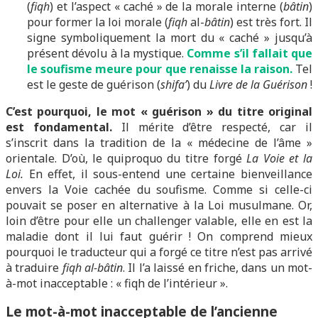
(
fiqh
) et l’aspect « caché » de la morale interne (
bâtin
)
pour former la loi morale (
fiqh
al-
bâtin
) est très fort. Il
signe symboliquement la mort du « caché » jusqu’à
présent dévolu à la mystique.
Comme s’il fallait que
le soufisme meure pour que renaisse la raison.
Tel
est le geste de guérison (
shifa’
) du
Livre de la Guérison
!
C’est pourquoi, le mot « guérison » du titre original
est fondamental.
Il mérite d’être respecté, car il
s’inscrit dans la tradition de la « médecine de l’âme »
orientale. D’où, le quiproquo du titre forgé
La Voie et la
Loi.
En effet, il sous-entend une certaine bienveillance
envers la Voie cachée du soufisme. Comme si celle-ci
pouvait se poser en alternative à la Loi musulmane. Or,
loin d’être pour elle un challenger valable, elle en est la
maladie dont il lui faut guérir ! On comprend mieux
pourquoi le traducteur qui a forgé ce titre n’est pas arrivé
à traduire
fiqh al-bâtin
. Il l’a laissé en friche, dans un mot-
à-mot inacceptable : « fiqh de l’intérieur ».
Le mot-à-mot inacceptable de l’ancienne