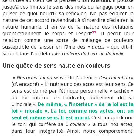
se trouve au cœur de la pensée d’Ibn Khaldûn. Il pousse
jusqu’à ses limites le sens des mots du langage pour en
puiser de quoi nourrir sa réflexion. Ne pas éclairer la
nature de cet accord reviendrait à s’interdire d’éclairer la
nature humaine. Il en va de la nature des relations
11
qu’entretiennent le corps et l’esprit
. Il décrit leur
relation comme une sorte de mélange de couleurs
susceptible de laisser en l’âme des «
traces
» qui, dit-il,
seront dans l’au-delà «
les couleurs du bien, ou du mal
« .
Une quête de sens haute en couleurs
«
Nos actes ont un sens
» dit l’auteur, « c
‘est l’intention
»
(cf. encadré). « L’intérieur » des actes est leur sens. Ce
sens est donné par l’éthique personnelle « cachée »
au for interne de l’individu, autrement dit sa
« morale ».
De même, « l’intérieur » de la loi est la
loi « morale ». La loi, comme nos actes, ont un
seul et même sens. Il est moral.
C’est lui qui donne
le ton, qui confère sa «
couleur
» à tous nos actes,
dans leur intégralité. Ainsi, notre comportement,