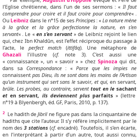
Par exemple,
Augustin d’Hippone
évêque et Père de
l’Eglise chrétienne, dans l’un de ses sermons : «
Il faut
comprendre pour croire et il faut croire pour comprendre
« .
Ou
Leibniz
dans le n°15 de ses
Principes
: «
La nature mène
à la grâce et la grâce perfectionne la nature, en s’en
servant
« . Le «
en s’en servant
» de Leibniz rejoint le lien
qui, chez Ibn Khaldûn, est l’effet réciproque du passage à
l’acte, le
perfect match
(
ittifâq
). Une métaphore de
Ghazali
l’illustre (
cf
. note 3). C’est aussi une
« connaissance », un « savoir » » chez
Spinoza
qui dit,
dans sa
Correspondance
: «
Parce que les impies ne
connaissent
pas Dieu, ils ne sont dans les mains de l’Artisan
qu’un instrument qui sert sans le
savoir
, et qui,
en servant
,
brûle. Les probes, au contraire, servent
tout en le
sachant
et
en servant
, ils deviennent plus
parfaits
» (lettre
n°19 à Blyenbergh, éd. GF, Paris, 2010, p. 137).
2
Le hadith de
Jibril
ne figure pas dans la cinquantaine de
hadiths que cite l’auteur. Il s’y réfère implicitement par le
nom des
3 stations
(
cf
. encadré). Toutefois,
il s’e
n écarte,
en l’interprétant à partir d’un autre, tout aussi connu,