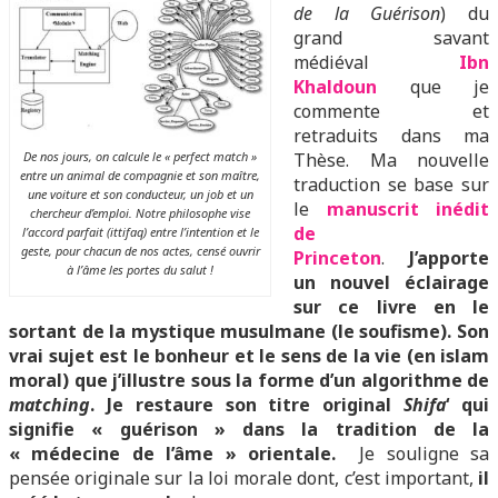
de la Guérison
) du
grand savant
médiéval
I
bn
Khaldoun
que je
commente et
retraduits dans ma
De nos jours, on calcule le « perfect match »
Thèse. Ma nouvelle
entre un animal de compagnie et son maître,
traduction se base sur
une voiture et son conducteur, un job et un
le
manuscrit inédit
chercheur d’emploi. Notre philosophe vise
de
l’accord parfait (ittifaq) entre l’intention et le
geste, pour chacun de nos actes, censé ouvrir
Princeton
.
J’apporte
à l’âme les portes du salut !
un nouvel éclairage
sur ce livre en le
sortant de la mystique musulmane (le soufisme). Son
vrai sujet est le bonheur et le sens de la vie (en islam
moral) que j’illustre sous la forme d’un algorithme de
matching
. Je restaure son titre original
Shifa
‘ qui
signifie « guérison » dans la tradition de la
« médecine de l’âme » orientale.
Je souligne sa
pensée originale sur la loi morale dont, c’est important,
il