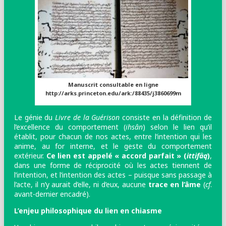
Manuscrit consultable en ligne
http://arks.princeton.edu/ark:/88435/j3860699m
Le génie du
Livre de la Guérison
consiste en la définition de
l’excellence du comportement (
ihsân
) selon le lien qu’il
établit, pour chacun de nos actes, entre l’intention qui les
anime, au for interne, et le geste du comportement
extérieur.
Ce lien est appelé « accord parfait » (
ittifâq
)
,
dans une forme de réciprocité où les actes tiennent de
l’intention, et l’intention des actes – puisque sans passage à
l’acte, il n’y aurait d’elle, ni d’eux, aucune
trace en l’âme
(
cf
.
avant-dernier encadré).
L’enjeu philosophique du lien en chiasme