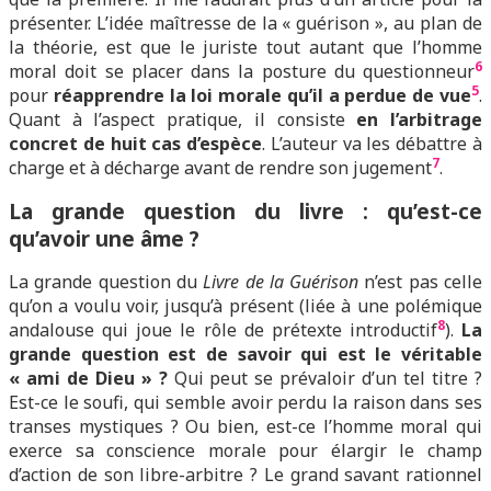
présenter. L’idée maîtresse de la « guérison », au plan de
la théorie, est que le juriste tout autant que l’homme
6
moral doit se placer dans la posture du questionneur
5
pour
réapprendre la loi morale qu’il a perdue de vue
.
Quant à l’aspect pratique, il consiste
en l’arbitrage
concret de huit cas d’espèce
. L’auteur va les débattre à
7
charge et à décharge avant de rendre son jugement
.
L
a grande question du livre : qu’est-ce
qu’avoir une âme ?
La grande question du
Livre de la Guérison
n’est pas celle
qu’on a voulu voir, jusqu’à présent (liée à une polémique
8
andalouse qui joue le rôle de prétexte introductif
).
La
grande question est de savoir qui est le véritable
« ami de Dieu » ?
Qui peut se prévaloir d’un tel titre ?
Est-ce le soufi, qui semble avoir perdu la raison dans ses
transes mystiques ? Ou bien, est-ce l’homme moral qui
exerce sa conscience morale pour élargir le champ
d’action de son libre-arbitre ? Le grand savant rationnel