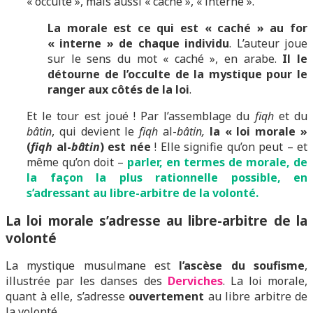
« occulte », mais aussi « caché », « interne ».
La morale est ce qui est « caché » au for
« interne » de chaque individu
. L’auteur joue
sur le sens du mot « caché », en arabe.
Il le
détourne de l’occulte de la mystique pour le
ranger aux côtés de la loi
.
Et le tour est joué ! Par l’assemblage du
fiqh
et du
bâtin
, qui devient le
fiqh
al-
bâtin,
la « loi morale »
(
fiqh
al-
bâtin
) est née
! Elle signifie qu’on peut – et
même qu’on doit –
parler, en termes de morale, de
la façon la plus rationnelle possible, en
s’adressant au libre-arbitre de la volonté.
La loi morale s’adresse au libre-arbitre de la
volonté
La mystique musulmane est
l’ascèse du soufisme
,
illustrée par les danses des
Derviches
. La loi morale,
quant à elle, s’adresse
ouvertement
au libre arbitre de
la volonté.