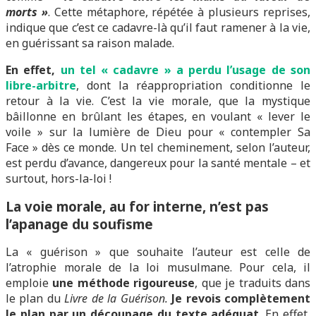
morts »
. Cette métaphore, répétée à plusieurs reprises,
indique que c’est ce cadavre-là qu’il faut ramener à la vie,
en guérissant sa raison malade.
En effet,
un tel « cadavre » a perdu l’usage de son
libre-arbitre
, dont la réappropriation conditionne le
retour à la vie. C’est la vie morale, que la mystique
bâillonne en brûlant les étapes, en voulant « lever le
voile » sur la lumière de Dieu pour « contempler Sa
Face » dès ce monde. Un tel cheminement, selon l’auteur,
est perdu d’avance, dangereux pour la santé mentale – et
surtout, hors-la-loi !
La voie morale, au for interne, n’est pas
l’apanage du soufisme
La « guérison » que souhaite l’auteur est celle de
l’atrophie morale de la loi musulmane. Pour cela, il
emploie
une méthode rigoureuse
, que je traduits dans
le plan du
Livre de la Guérison.
Je revois complètement
le plan
par un découpage du texte adéquat
. En effet,