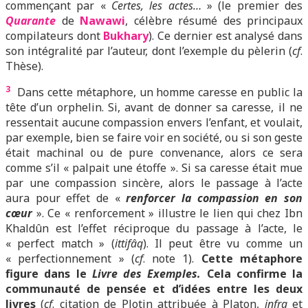
commençant par «
Certes, les actes…
» (le premier des
Quarante
de
Nawawi
, célèbre résumé des principaux
compilateurs dont
Bukhary
). Ce dernier est analysé dans
son intégralité par l’auteur, dont l’exemple du pèlerin (
cf
.
Thèse).
3
Dans cette métaphore, un homme caresse en public la
tête d’un orphelin. Si, avant de donner sa caresse, il ne
ressentait aucune compassion envers l’enfant, et voulait,
par exemple, bien se faire voir en société, ou si son geste
était machinal ou de pure convenance, alors ce sera
comme s’il « palpait une étoffe ». Si sa caresse était mue
par une compassion sincère, alors le passage à l’acte
aura pour effet de «
renforcer la compassion en son
cœur
». Ce « renforcement » illustre le lien qui chez Ibn
Khaldûn est l’effet réciproque du passage à l’acte, le
« perfect match » (
ittifâq
). Il peut être vu comme un
« perfectionnement » (
cf
. note 1).
Cette métaphore
figure dans le
Livre des Exemples.
Cela confirme la
communauté de pensée et d’idées entre les deux
livres
(
cf
. citation de Plotin attribuée à Platon,
infra
et