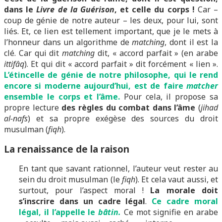
dans le
Livre de la Guérison
, et celle du corps !
Car –
coup de génie de notre auteur – les deux, pour lui, sont
liés. Et, ce lien est tellement important, que je le mets à
l’honneur dans un algorithme de
matching
, dont il est la
clé. Car qui dit
matching
dit, « accord parfait » (en arabe
ittifâq
). Et qui dit « accord parfait » dit forcément « lien ».
L’étincelle de génie de notre philosophe, qui le rend
encore si moderne aujourd’hui, est de faire
matcher
ensemble le corps et l’âme.
Pour cela, il propose sa
propre lecture
des règles du combat dans l’âme
(
jihad
al-nafs
) et sa propre exégèse des sources du droit
musulman (
fiqh
).
La renaissance de la raison
En tant que savant rationnel, l’auteur veut rester au
sein du droit musulman (le
fiqh
). Et cela vaut aussi, et
surtout, pour l’aspect moral !
La morale doit
s’inscrire dans un cadre légal
.
Ce cadre moral
légal, il l’appelle le
bâtin.
Ce mot signifie en arabe