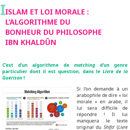
I
BONHEUR DU
ISLAM ET LOI MORALE :
L’ALGORITHME DU
PHILOSOPHE IBN
BONHEUR DU PHILOSOPHE
IBN KHALDÛN
KHALDÛN
C’est d’un algorithme de
matching
d’un genre
particulier dont il est question, dans le
Livre de la
Guérison
!
Si l’on demande à un
arabophile de dire « loi
morale » en arabe, il
lui sera difficile de
répondre ! Il lui
manquera le texte
original du
Shifa
’ (
Livre