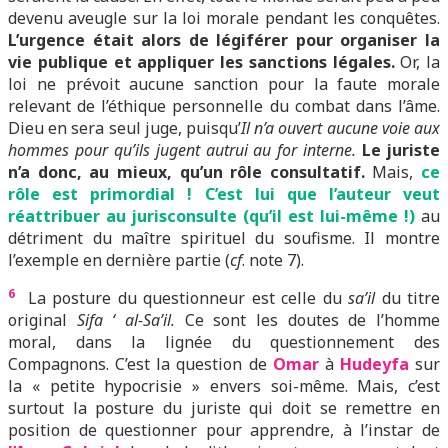
devenu aveugle sur la loi morale pendant les conquêtes.
L’urgence était alors de légiférer pour organiser la
vie publique et appliquer les sanctions légales.
Or, la
loi ne prévoit aucune sanction pour la faute morale
relevant de l’éthique personnelle du combat dans l’âme.
Dieu en sera seul juge, puisqu’
Il n’a ouvert aucune voie aux
hommes pour qu’ils jugent autrui au for interne.
Le juriste
n’a donc, au mieux, qu’un rôle consultatif.
Mais,
ce
rôle est primordial ! C’est lui que l’auteur veut
réattribuer au jurisconsulte (qu’il est lui-même !)
au
détriment du maître spirituel du soufisme. Il montre
l’exemple en dernière partie (
cf
. note 7).
6
La posture du questionneur est celle du
sa’il
du titre
original
Sifa ‘ al-Sa’il.
Ce sont les doutes de l’homme
moral, dans la lignée du questionnement des
Compagnons. C’est la question de
Omar
à
Hudeyfa
sur
la « petite hypocrisie » envers soi-même. Mais, c’est
surtout la posture du juriste qui doit se remettre en
position de questionner pour apprendre, à l’instar de