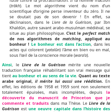
lutte contre la procrastination. Il la nomme inaction
(
trâkh
). Le mot algorithme vient du nom d’un
scientifique d’origine perse inventeur du zéro. Il ne
se doutait pas de son devenir ! En effet, sa
déclinaison, dans le
Livre de la Guérison
, par Ibn
Khaldûn, autre savant arabo-musulman médiéval, se
situe au plan philosophique.
C’est le
perfect match
de nos algorithmes de
matching
, appliqué au
bonheur !
Le bonheur est dans l’action
, dans les
actes qui colorent (
yatalûn
) l’âme en bien ou en mal,
sous l’œil de la conscience morale (
wara’a
).
Ainsi
, le
Livre de la Guérison
mérite une nouvelle
traduction française réhabilitant son vrai message qui
tient
au bonheur et au sens de la vie
.
Quant au texte
arabe original,
il mérite lui aussi une réédition.
En
effet, les éditions de 1958 et 1959 sont non seulement
totalement épuisées, mais incomplètes, depuis
la
découverte du manuscrit de Princeton que je
commente et traduits
dans ma Thèse. Le
Livre de la
Guérison
est
une oeuvre capitale dans l’histoire des