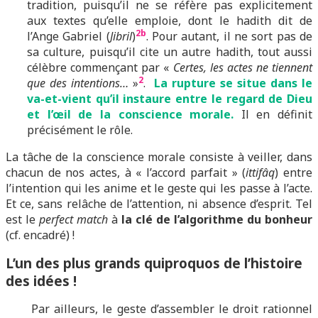
tradition, puisqu’il ne se réfère pas explicitement
aux textes qu’elle emploie, dont le hadith dit de
2b
l’Ange Gabriel (
Jibril
)
. Pour autant, il ne sort pas de
sa culture, puisqu’il cite un autre hadith, tout aussi
célèbre commençant par «
Certes, les actes ne tiennent
2
que des intentions…
»
.
La rupture se situe dans le
va-et-vient qu’il instaure entre le regard de Dieu
et l’œil de la conscience morale.
Il en définit
précisément le rôle.
La tâche de la conscience morale consiste à veiller, dans
chacun de nos actes, à « l’accord parfait » (
ittifâq
) entre
l’intention qui les anime et le geste qui les passe à l’acte.
Et ce, sans relâche de l’attention, ni absence d’esprit. Tel
est le
perfect match
à
la clé de l’algorithme du bonheur
(cf. encadré) !
L’un des plus grands quiproquos de l’histoire
des idées !
Par ailleurs, le geste d’assembler le droit rationnel