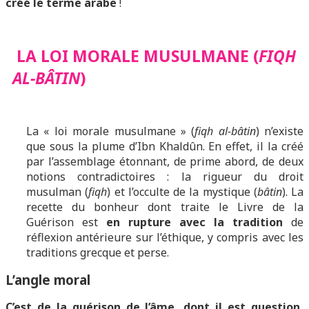
créé le terme arabe
!
LA LOI MORALE MUSULMANE (
FIQH
AL-BÂTIN
)
La « loi morale musulmane » (
fiqh al-bâtin
) n’existe
que sous la plume d’Ibn Khaldûn. En effet, il la créé
par l’assemblage étonnant, de prime abord, de deux
notions contradictoires : la rigueur du droit
musulman (
fiqh
) et l’occulte de la mystique (
bâtin
). La
recette du bonheur dont traite le Livre de la
Guérison est
en rupture avec la tradition
de
réflexion antérieure sur l’éthique, y compris avec les
traditions grecque et perse.
L’angle moral
C’est de la guérison de l’âme, dont il est question,