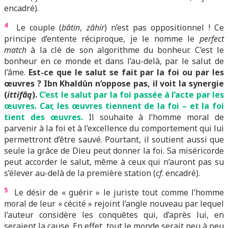
encadré).
4
Le couple (
bâtin
,
zâhir
) n’est pas oppositionnel ! Ce
principe d’entente réciproque, je le nomme le
perfect
match
à la clé de son algorithme du bonheur. C’est le
bonheur en ce monde et dans l’au-delà, par le salut de
l’âme.
Est-ce que le salut se fait par la foi ou par les
œuvres ? Ibn Khaldûn n’oppose pas, il voit la synergie
(
ittifâq
).
C’est le salut par la foi passée à l’acte par les
œuvres. Car, les œuvres tiennent de la foi – et la foi
tient des œuvres.
Il souhaite à l’homme moral de
parvenir à la foi et à l’excellence du comportement qui lui
permettront d’être sauvé. Pourtant, il soutient aussi que
seule la grâce de Dieu peut donner la foi. Sa miséricorde
peut accorder le salut, même à ceux qui n’auront pas su
s’élever au-delà de la première station (
cf
. encadré).
5
Le désir de « guérir » le juriste tout comme l’homme
moral de leur « cécité » rejoint l’angle nouveau par lequel
l’auteur considère les conquêtes qui, d’après lui, en
seraient la cause. En effet, tout le monde serait peu à peu