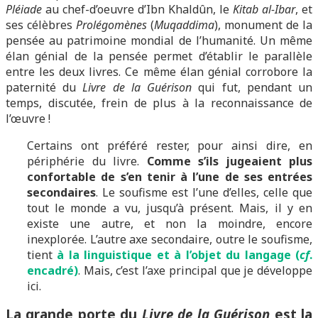
Pléiade
au chef-d’oeuvre d’Ibn Khaldûn, le
Kitab al-Ibar
, et
ses célèbres
Prolégomènes
(
Muqaddima
), monument de la
pensée au patrimoine mondial de l’humanité. Un même
élan génial de la pensée permet d’établir le parallèle
entre les deux livres. Ce même élan génial corrobore la
paternité du
Livre de la Guérison
qui fut, pendant un
temps, discutée, frein de plus à la reconnaissance de
l’œuvre !
Certains ont préféré rester, pour ainsi dire, en
périphérie du livre.
Comme s’ils jugeaient plus
confortable de s’en tenir à l’une de ses entrées
secondaires
. Le soufisme est l’une d’elles, celle que
tout le monde a vu, jusqu’à présent. Mais, il y en
existe une autre, et non la moindre, encore
inexplorée. L’autre axe secondaire, outre le soufisme,
tient
à la linguistique et à l’objet du langage (
cf
.
encadré)
. Mais, c’est l’axe principal que je développe
ici.
La grande porte du
Livre de la Guérison
est la