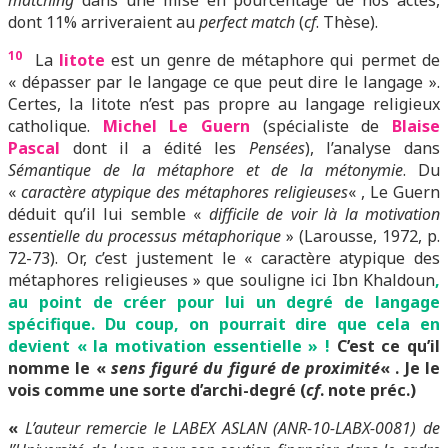
matching
dans une mise en pourcentage de nos actes,
dont 11% arriveraient au
perfect match
(
cf
. Thèse).
10
La
litote
est un genre de métaphore qui permet de
« dépasser par le langage ce que peut dire le langage ».
Certes, la litote n’est pas propre au langage religieux
catholique.
Michel Le Guern
(spécialiste de
Blaise
Pascal
dont il a édité les
Pensées
), l’analyse dans
Sémantique de la métaphore et de la métonymie
. Du
«
caractère atypique des métaphores religieuses
« , Le Guern
déduit qu’il lui semble «
difficile de voir là la motivation
essentielle du processus métaphorique
» (Larousse, 1972, p.
72-73). Or, c’est justement le « caractère atypique des
métaphores religieuses » que souligne ici Ibn Khaldoun
,
au point de créer pour lui un degré de langage
spécifique. Du coup, on pourrait dire que cela en
devient « la motivation essentielle » !
C’est ce qu’il
nomme le «
sens figuré du figuré de proximité
« . Je le
vois comme une sorte d’archi-degré (
cf
. note préc.)
«
L’auteur remercie le LABEX ASLAN (ANR-10-LABX-0081) de