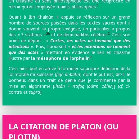
Un chiasme au sens philosophique est une réciprocité en
1
miroir qu’ont employée maints philosophes
.
Quant à Ibn Khaldûn, il appuie sa réflexion sur un grand
nombre de sources puisées dans les textes sacrés
dont il
donne souvent sa propre exégèse, en particulier à propos
2b
2
des « 3 stations »
et de deux hadiths célèbres
. C’est son
point de départ : «
Certes, les actes ne tiennent que des
intentions
». Puis, il poursuit «
et les intentions ne tiennent
que des actes
» mettant en évidence le lien en chiasme
3
illustré par
la métaphore de l’orphelin
.
C’est ainsi qu’il en arrive à formuler sa propre définition de la
loi morale musulmane (
fiqh al-bâtin
) dont le but est, dit-il, le
bonheur, dans un trait de génie que je commente par la
mise en algorithme [
ihsân
=
ittifâq
(
bâtin
,
zâhir
)] (
cf
. ci-
contre et
supra
).
LA CITATION DE PLATON (OU
PLOTIN)