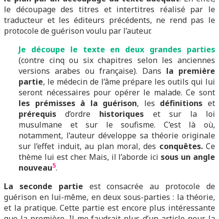
le découpage des titres et intertitres réalisé par le
traducteur et les éditeurs précédents, ne rend pas le
protocole de guérison voulu par l’auteur.
J
e
découpe le texte en deux grandes parties
(contre cinq ou six chapitres selon les anciennes
versions arabes ou française). Dans
la première
partie
, le médecin de l’âme prépare les outils qui lui
seront nécessaires pour opérer le malade. Ce sont
les prémisses à la guérison
, les
définitions
et
prérequis
d’ordre
historiques
et sur la loi
musulmane et sur le soufisme. C’est là où,
notamment, l’auteur développe sa théorie originale
sur l’effet induit, au plan moral, des
conquêtes.
Ce
thème lui est cher. Mais, il l’aborde ici
sous un angle
5
nouveau
.
La seconde partie
est consacrée au protocole de
guérison en lui-même, en deux sous-parties : la théorie,
et la pratique. Cette partie est encore plus intéressante
que la première. Il me faudrait plus d’un article pour la