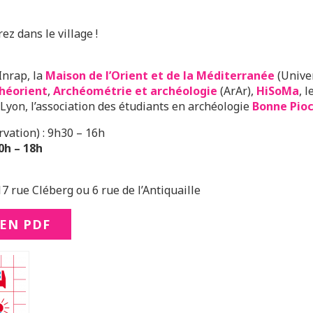
z dans le village !
Inrap, la
Maison de l’Orient et de la Méditerranée
(Univer
héorient
,
Archéométrie et archéologie
(ArAr),
HiSoMa
, 
 Lyon, l’association des étudiants en archéologie
Bonne Pio
rvation) : 9h30 – 16h
0h – 18h
7 rue Cléberg ou 6 rue de l’Antiquaille
EN PDF