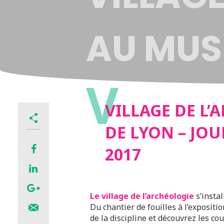
AU MUS
V
DE LYO
VILLAGE DE L
DE LYON – JO
NATION
2017
L’ARCH
Le village de l’archéologie
s’insta
Du chantier de fouilles à l’expositi
de la discipline et découvrez les co