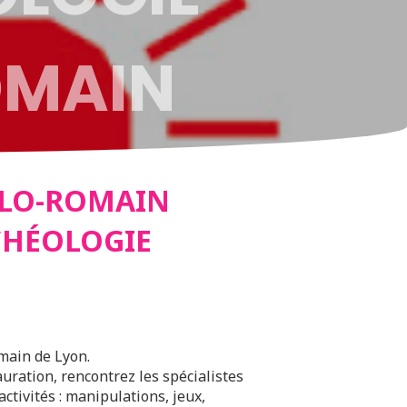
OMAIN
S
LLO-ROMAIN
RCHÉOLOGIE
main de Lyon.
auration, rencontrez les spécialistes
ctivités : manipulations, jeux,