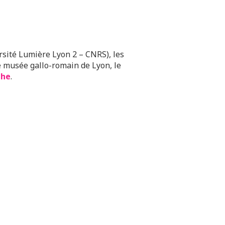
sité Lumière Lyon 2 – CNRS), les
le musée gallo-romain de Lyon, le
che
.