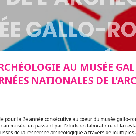
ÉE GALLO-R
N – JOURNÉE
’ARCHÉOLOGIE AU MUSÉE GA
URNÉES NATIONALES DE L’A
ALES DE
ÉOLOGIE 2017
lle pour la 2e année consécutive au coeur du musée gallo-ro
on au musée, en passant par l’étude en laboratoire et la rest
ulisses de la recherche archéologique à travers de multiples a