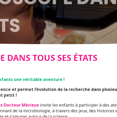
TS
E DANS TOUS SES ÉTATS
nfants une véritable aventure !
ience et permet l’évolution de la recherche dans plusi
t petit !
es Docteur Mérieux
invite les enfants à
participer à des ate
ionnant de la microbiologie, à travers des jeux, des histoir
r et s’amuser autour de la science.