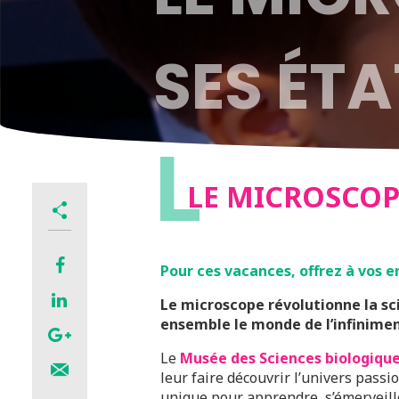
SES ÉTA
L
LE MICROSCOP
Pour ces vacances, offrez à vos e
Le microscope révolutionne la sc
ensemble le monde de l’infinimen
Le
Musée des Sciences biologiqu
leur faire découvrir l’univers pass
unique pour apprendre, s’émerveille