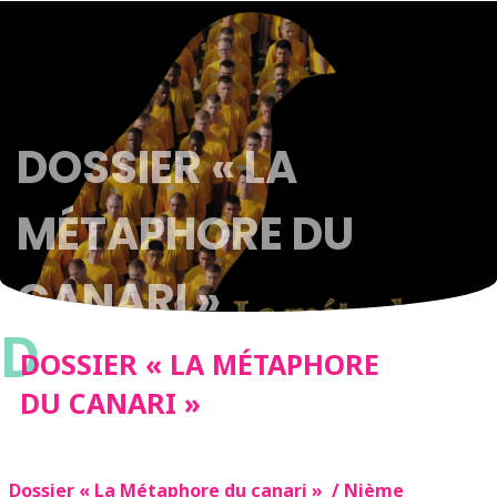
DOSSIER « LA
MÉTAPHORE DU
CANARI »
D
DOSSIER « LA MÉTAPHORE
DU CANARI »
Dossier « La Métaphore du canari » / Nième