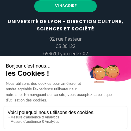
UNIVERSITÉ DE LYON - DIRECTION CULTURE,
SCIENCES ET SOCIÉTÉ
92 rue Pasteur
CS 30122
69361 Lyon cedex 07
popsciences@universite-lyon.fr
Tél.
+33 (0)4 37 37 82 01
https://www.youtube.com/embed/Qm-prNOXepo