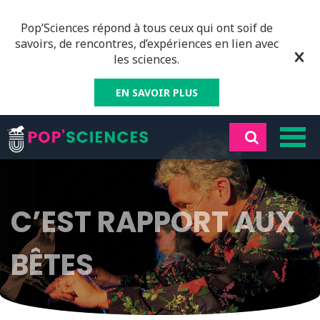
Pop’Sciences répond à tous ceux qui ont soif de
savoirs, de rencontres, d’expériences en lien avec
les sciences.
EN SAVOIR PLUS
C’EST RAPPORT AUX
BÊTES