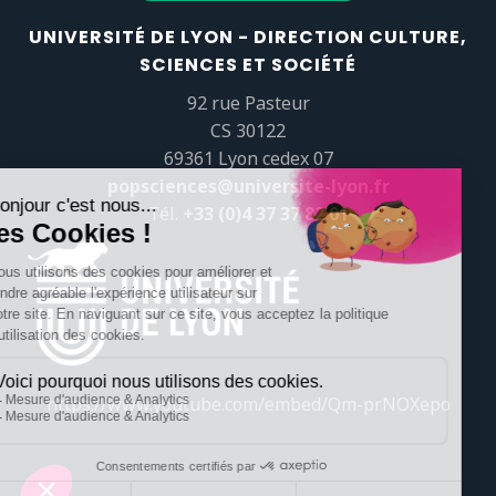
UNIVERSITÉ DE LYON - DIRECTION CULTURE,
SCIENCES ET SOCIÉTÉ
92 rue Pasteur
CS 30122
69361 Lyon cedex 07
popsciences@universite-lyon.fr
Tél.
+33 (0)4 37 37 82 01
https://www.youtube.com/embed/Qm-prNOXepo