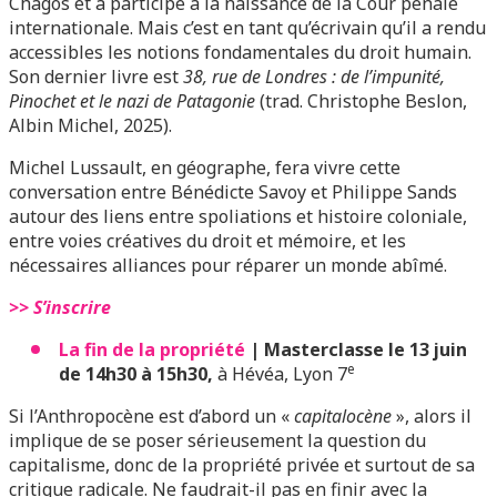
Chagos et a participé à la naissance de la Cour pénale
internationale. Mais c’est en tant qu’écrivain qu’il a rendu
accessibles les notions fondamentales du droit humain.
Son dernier livre est
38, rue de Londres : de l’impunité,
Pinochet et le nazi de Patagonie
(trad. Christophe Beslon,
Albin Michel, 2025).
Michel Lussault, en géographe, fera vivre cette
conversation entre Bénédicte Savoy et Philippe Sands
autour des liens entre spoliations et histoire coloniale,
entre voies créatives du droit et mémoire, et les
nécessaires alliances pour réparer un monde abîmé.
>> S’inscrire
La fin de la propriété
| Masterclasse le 13 juin
e
de 14h30 à 15h30,
à Hévéa, Lyon 7
Si l’Anthropocène est d’abord un «
capitalocène
», alors il
implique de se poser sérieusement la question du
capitalisme, donc de la propriété privée et surtout de sa
critique radicale. Ne faudrait-il pas en finir avec la