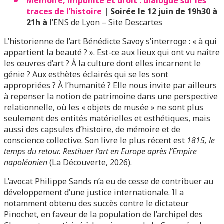
Mémoire, impunité et droit : dialogue sur les
traces de l’histoire
| Soirée le 12 juin de 19h30 à
21h à
l’ENS de Lyon – Site Descartes
L’historienne de l’art Bénédicte Savoy s’interroge : « à qui
appartient la beauté ? ». Est-ce aux lieux qui ont vu naître
les œuvres d’art ? À la culture dont elles incarnent le
génie ? Aux esthètes éclairés qui se les sont
appropriées ? À l’humanité ? Elle nous invite par ailleurs
à repenser la notion de patrimoine dans une perspective
relationnelle, où les « objets de musée » ne sont plus
seulement des entités matérielles et esthétiques, mais
aussi des capsules d’histoire, de mémoire et de
conscience collective. Son livre le plus récent est
1815, le
temps du retour. Restituer l’art en Europe après l’Empire
napoléonien
(La Découverte, 2026).
L’avocat Philippe Sands n’a eu de cesse de contribuer au
développement d’une justice internationale. Il a
notamment obtenu des succès contre le dictateur
Pinochet, en faveur de la population de l’archipel des