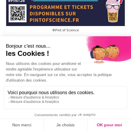
©Pint of Science
PINT OF SCIENCE
Pint of Science est un festival international, organisé en
France par une association à but non lucratif qui s’est
développé de manière astronomique au cours des dernières
années.
Bien que sa mission se soit élargie, les valeurs
fondamentales restent les mêmes: offrir un espace aux
chercheurs et au public pour se réunir, être curieux et
discuter de la recherche dans un environnement détendu en