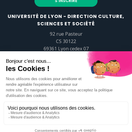
UNIVERSITÉ DE LYON - DIRECTION CULTURE,
SCIENCES ET SOCIÉTÉ
92 rue Pasteur
CS 30122
69361 Lyon cedex 07
popsciences@universite-lyon.fr
Tél.
+33 (0)4 37 37 82 01
https://www.youtube.com/embed/Qm-prNOXepo