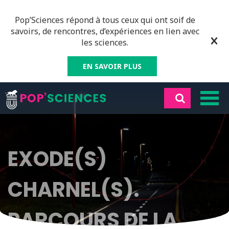
Pop’Sciences répond à tous ceux qui ont soif de
savoirs, de rencontres, d’expériences en lien avec
les sciences.
EN SAVOIR PLUS
EXODE(S)
CHARNEL(S).
PARCOURS DE LA