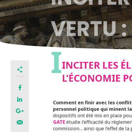
VERTU :
I
L’ÉCON
INCITER LES É
L’ÉCONOMIE P
Comment en finir avec les confli
personnel politique qui minent la
dispositifs ont été mis en place po
GATE
étudie l’efficacité du règlem
commission… ainsi que l’effet de la 