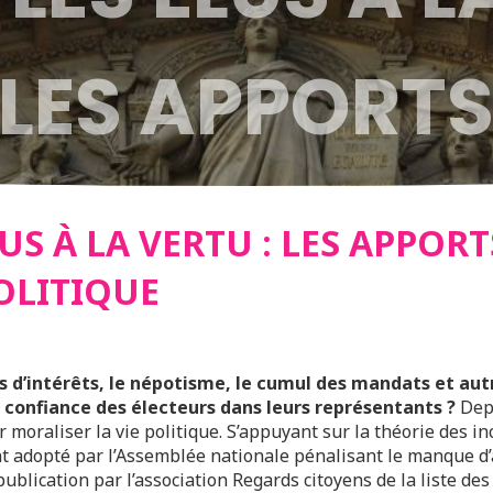
 LES APPORTS
OMIE POLITIQ
LUS À LA VERTU : LES APPORT
OLITIQUE
ts d’intérêts, le népotisme, le cumul des mandats et au
 confiance des électeurs dans leurs représentants ?
Depu
ur moraliser la vie politique. S’appuyant sur la théorie des 
ent adopté par l’Assemblée nationale pénalisant le manque d
publication par l’association Regards citoyens de la liste de