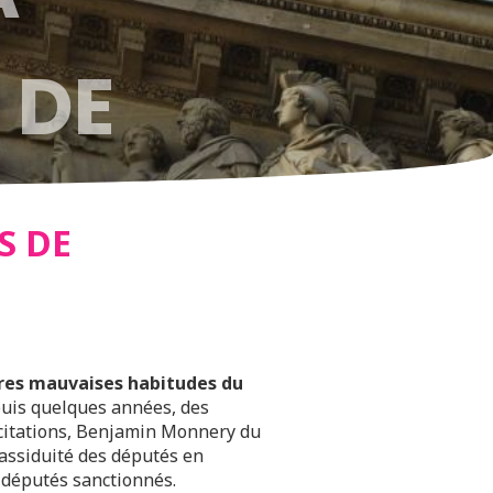
 DE
UE
S DE
tres mauvaises habitudes du
is quelques années, des
incitations, Benjamin Monnery du
’assiduité des députés en
s députés sanctionnés.