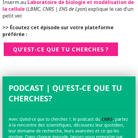
Inserm au
Laboratoire de biologie et modélisation de
la cellule
(
LBMC, CNRS | ENS de Lyon
) explique le cas d’un
petit ver.
>> Écoutez cet
épisode
sur votre plateforme
préférée :
QU’EST-CE QUE TU CHERCHES ?
PODCAST | QU'EST-CE QUE TU
CHERCHES?
Avec
Qu’est-ce que tu cherches ?
, le podcast du
CNRS
, partez
à la rencontre des scientifiques, découvrez leur quotidien,
leur domaine de recherche, leurs avancées et ce qui les
motive. Dans chaque épisode, laissez-vous emporter par