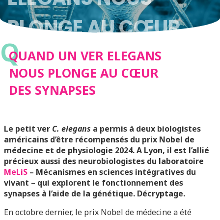
PLONGE AU CŒUR
Q
DES SYNAPSES
QUAND UN VER ELEGANS
NOUS PLONGE AU CŒUR
DES SYNAPSES
Le petit ver
C. elegans
a permis à deux biologistes
américains d’être récompensés du prix Nobel de
médecine et de physiologie 2024. A Lyon, il est l’allié
précieux aussi des neurobiologistes du laboratoire
MeLiS
– Mécanismes en sciences intégratives du
vivant – qui explorent le fonctionnement des
synapses à l’aide de la génétique. Décryptage.
En octobre dernier, le prix Nobel de médecine a été