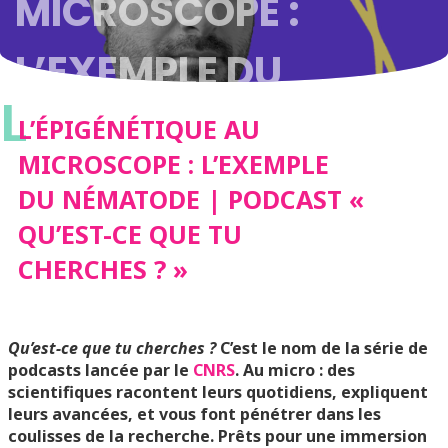
MICROSCOPE :
L’EXEMPLE DU
L
NÉMATODE |
L’ÉPIGÉNÉTIQUE AU
MICROSCOPE : L’EXEMPLE
PODCAST « QU’EST-
DU NÉMATODE | PODCAST «
QU’EST-CE QUE TU
CE QUE TU
CHERCHES ? »
CHERCHES ? »
Qu’est-ce que tu cherches ?
C’est le nom de la série de
podcasts lancée par le
CNRS
. Au micro : des
scientifiques racontent leurs quotidiens, expliquent
leurs avancées, et vous font pénétrer dans les
coulisses de la recherche. Prêts pour une immersion