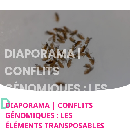
DIAPORAMA |
CONFLITS
GÉNOMIQUES : LES
D
ÉLÉMENTS
DIAPORAMA | CONFLITS
GÉNOMIQUES : LES
TRANSPOSABLES EN
ÉLÉMENTS TRANSPOSABLES