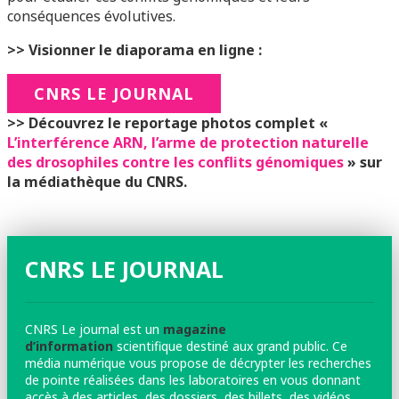
conséquences évolutives.
>> Visionner le diaporama en ligne :
CNRS LE JOURNAL
>> Découvrez le reportage photos complet «
L’interférence ARN, l’arme de protection naturelle
des drosophiles contre les conflits génomiques
» sur
la médiathèque du CNRS.
CNRS LE JOURNAL
CNRS Le journal est un
magazine
d’information
scientifique destiné aux grand public. Ce
média numérique vous propose de décrypter les recherches
de pointe réalisées dans les laboratoires en vous donnant
accès à des articles, des dossiers, des billets, des vidéos,