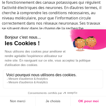
le fonctionnement des canaux potassiques qui régulent
l’activité électriques des neurones. En d’autres termes, il
cherche à comprendre les conditions nécessaires, au
niveau moléculaire, pour que l’information circule
correctement dans nos réseaux neuronaux. Ses travaux
se situent donc dans le champ de la recherche
fondamentale. C’est pourtant grâce à ces travaux qu’il a
pu développer un nouvel outil diagnostic pour le
syndrome NEDEGE
.
LIRE L’ARTICLE
P
POUR ALLER PLUS LOIN
Webinaire iMIND #7
sur l’attention, des concepts
au vécu