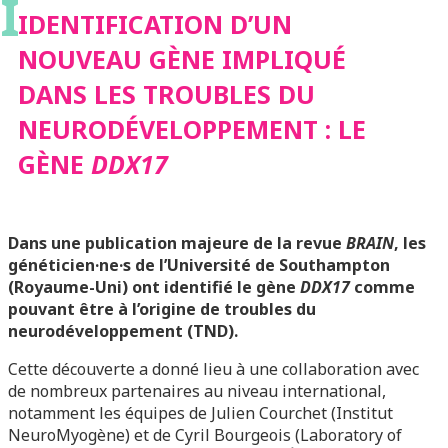
I
TROUBLES DU
IDENTIFICATION D’UN
NOUVEAU GÈNE IMPLIQUÉ
NEURODÉVELOPPEMEN
DANS LES TROUBLES DU
NEURODÉVELOPPEMENT : LE
LE GÈNE
DDX17
GÈNE
DDX17
Dans une publication majeure de la revue
BRAIN
,
les
généticien·ne·s de l’Université de Southampton
(Royaume-Uni) ont identifié le gène
DDX17
comme
pouvant être à l’origine de troubles du
neurodéveloppement (TND).
Cette découverte a donné lieu à une collaboration avec
de nombreux partenaires au niveau international,
notamment les équipes de Julien Courchet (Institut
NeuroMyogène) et de Cyril Bourgeois (Laboratory of