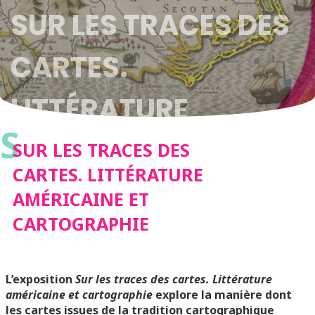
SUR LES TRACES DES
CARTES.
LITTÉRATURE
S
AMÉRICAINE ET
SUR LES TRACES DES
CARTES. LITTÉRATURE
CARTOGRAPHIE
AMÉRICAINE ET
CARTOGRAPHIE
L’exposition
Sur les traces des cartes. Littérature
américaine et cartographie
explore la manière dont
les cartes issues de la tradition cartographique