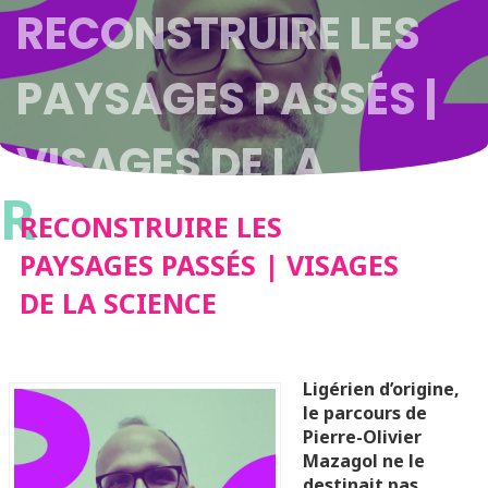
RECONSTRUIRE LES
PAYSAGES PASSÉS |
VISAGES DE LA
R
SCIENCE
RECONSTRUIRE LES
PAYSAGES PASSÉS | VISAGES
DE LA SCIENCE
Ligérien d’origine,
le parcours de
Pierre-Olivier
Mazagol ne le
destinait pas