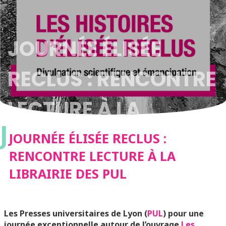
JOURNÉE ÉLISÉE
RECLUS : RENCONTRE
LECTURE À LA
J
LIBRAIRIE DES PUL
JOURNÉE ÉLISÉE RECLUS :
RENCONTRE LECTURE À LA
LIBRAIRIE DES PUL
Les Presses universitaires de Lyon (
PUL
) pour une
journée exceptionnelle autour de l’ouvrage
Les