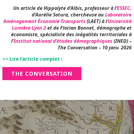
Un article de
Hippolyte d’Albis, professeur à l’
ESSEC,
d’Aurélie Sotura, chercheuse au
Laboratoire
Aménagement Économie Transports
(LAET) à l
‘Université
Lumière Lyon 2
et de Florian Bonnet, démographe et
économiste, spécialiste des inégalités territoriales à
l’
Institut national d’études démographiques
(INED) –
The Conversation – 10 janv. 2026
>> Lire l’article complet :
THE CONVERSATION