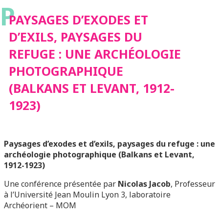
P
REFUGE : UNE
PAYSAGES D’EXODES ET
D’EXILS, PAYSAGES DU
ARCHÉOLOGIE
REFUGE : UNE ARCHÉOLOGIE
PHOTOGRAPHIQUE
PHOTOGRAPHIQUE
(BALKANS ET LEVANT, 1912-
(BALKANS ET
1923)
LEVANT, 1912-1923)
Paysages d’exodes et d’exils, paysages du refuge : une
archéologie photographique (Balkans et Levant,
1912-1923)
Une conférence présentée par
Nicolas Jacob
, Professeur
à l’Université Jean Moulin Lyon 3, laboratoire
Archéorient – MOM