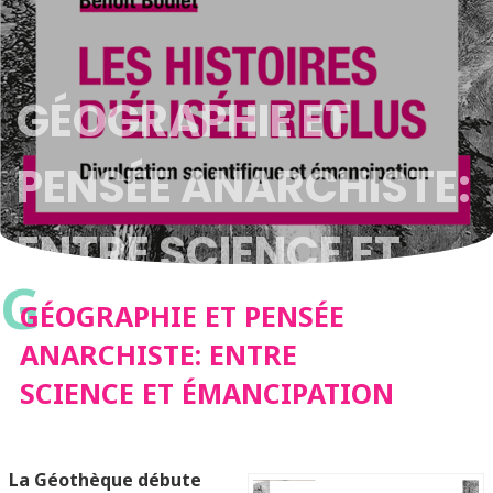
GÉOGRAPHIE ET
PENSÉE ANARCHISTE:
ENTRE SCIENCE ET
G
ÉMANCIPATION
GÉOGRAPHIE ET PENSÉE
ANARCHISTE: ENTRE
SCIENCE ET ÉMANCIPATION
La Géothèque débute