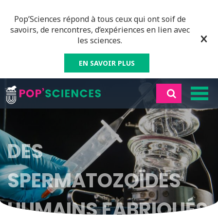
Pop’Sciences répond à tous ceux qui ont soif de
savoirs, de rencontres, d’expériences en lien avec
les sciences.
EN SAVOIR PLUS
DES
SPERMATOZOÏDES
HUMAINS FABRIQUÉS