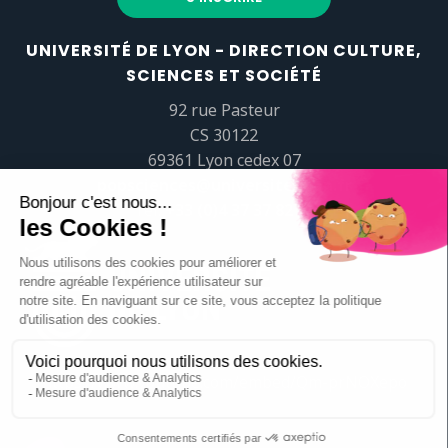
UNIVERSITÉ DE LYON - DIRECTION CULTURE,
SCIENCES ET SOCIÉTÉ
92 rue Pasteur
CS 30122
69361 Lyon cedex 07
popsciences@universite-lyon.fr
Tél.
+33 (0)4 37 37 82 01
https://www.youtube.com/embed/Qm-prNOXepo