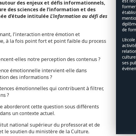
est l’é
autour des enjeux et défis informationnels,
former
re des sciences de l’information et des
établis
née d’étude intitulée
L’information au défi des
mentio
diplôm
de form
nt, l’interaction entre émotion et
L’écol
, à la fois point fort et point faible du process
activit
relatio
culture
cent-elles notre perception des contenus ?
ses pu
événem
ence émotionnelle intervient-elle dans
ation des informations ?
ences émotionnelles qui contribuent à filtrer,
ons ?
e aborderont cette question sous différents
dans un contexte actuel.
itut national supérieur du professorat et de
et le soutien du ministère de la Culture
.