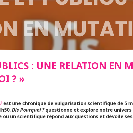
N EN MUTATI
OURQUOI ? »
BLICS : UNE RELATION EN M
I ? »
?
est une chronique de vulgarisation scientifique de 5 
1h50.
Dis Pourquoi ?
questionne et explore notre univers 
 ou un scientifique répond aux questions et dévoile ses