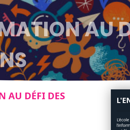
MATION AU D
ONS
N AU DÉFI DES
L'E
L’école
l’infor