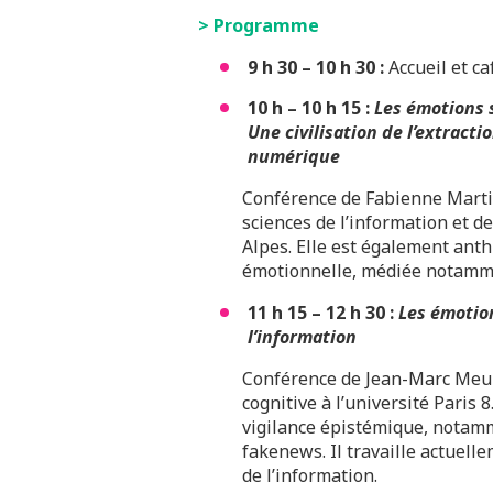
> Programme
9 h 30 – 10 h 30 :
Accueil et ca
10 h – 10 h 15 :
Les émotions 
Une civilisation de l’extract
numérique
Conférence de Fabienne Martin
sciences de l’information et d
Alpes. Elle est également ant
émotionnelle, médiée notamme
11 h 15 – 12 h 30 :
Les émotion
l’information
Conférence de Jean-Marc Meun
cognitive à l’université Paris
vigilance épistémique, notamm
fakenews. Il travaille actuell
de l’information.