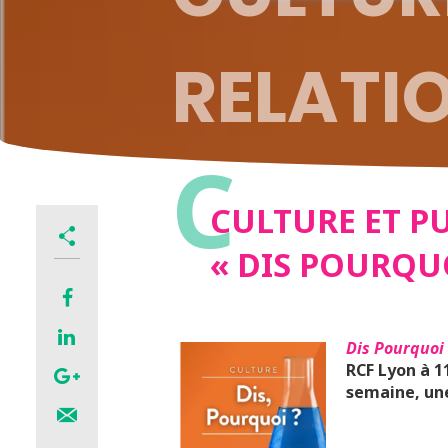
RELATIO
C
« DIS P
CULTURE ET PU
« DIS POURQUO
Dis Pourquoi 
RCF Lyon à 1
semaine, une