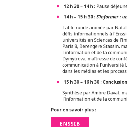
12 h 30 – 14 h :
Pause déjeune
14 h – 15 h 30 :
S’informer : 
Table ronde animée par Natali
défis informationnels à l’Enss
universités en Sciences de l’i
Paris 8, Berengère Stassin, m
l’information et de la communi
Dymytrova, maîtresse de confé
communication à l’université L
dans les médias et les proces
15 h 30 – 16 h 30 : Conclusio
Synthèse par Ambre Davat, ma
l’information et de la communi
Pour en savoir plus :
ENSSIB