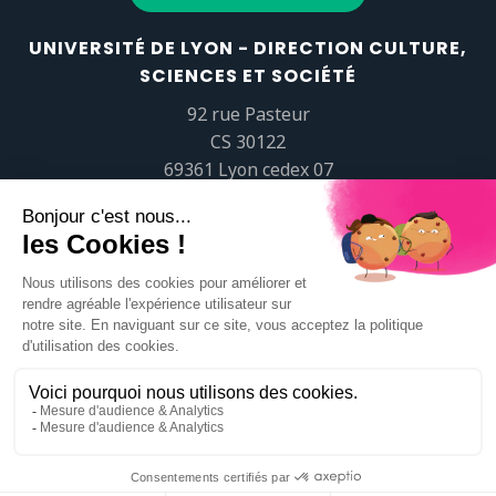
UNIVERSITÉ DE LYON - DIRECTION CULTURE,
SCIENCES ET SOCIÉTÉ
92 rue Pasteur
CS 30122
69361 Lyon cedex 07
popsciences@universite-lyon.fr
Tél.
+33 (0)4 37 37 82 01
https://www.youtube.com/embed/Qm-prNOXepo