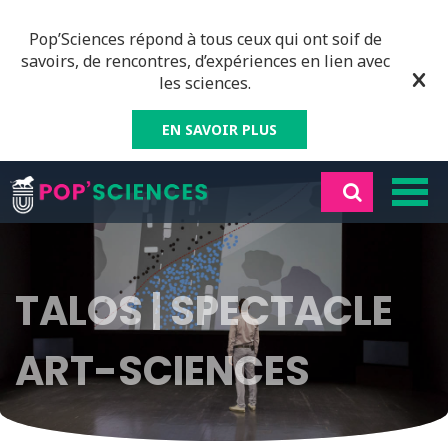
Pop’Sciences répond à tous ceux qui ont soif de
savoirs, de rencontres, d’expériences en lien avec
les sciences.
EN SAVOIR PLUS
TALOS | SPECTACLE
ART-SCIENCES