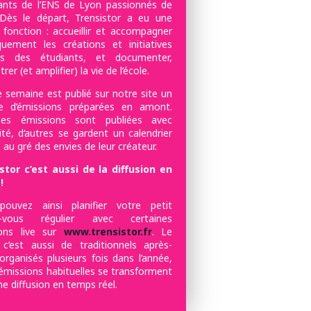
iants de l’ENS de Lyon passionnés de
 Dès le départ, Trensistor a eu une
 fonction : accueillir et accompagner
quement les créations et initiatives
es des étudiants, et documenter,
trer (et amplifier) la vie de l’école.
 semaine est publié sur notre site un
e d’émissions préparées en amont.
ines émissions sont publiées avec
ité, d’autres se gardent un calendrier
 au gré des envies de leur créateur.
stor c’est aussi de la diffusion en
!
ouvez ainsi planifier votre petit
z-vous régulier avec certaines
ons live sur
www.trensistor.fr
. Le
, c’est aussi de traditionnels après-
organisés plusieurs fois dans l’année,
 émissions habituelles se transforment
e diffusion en temps réel.