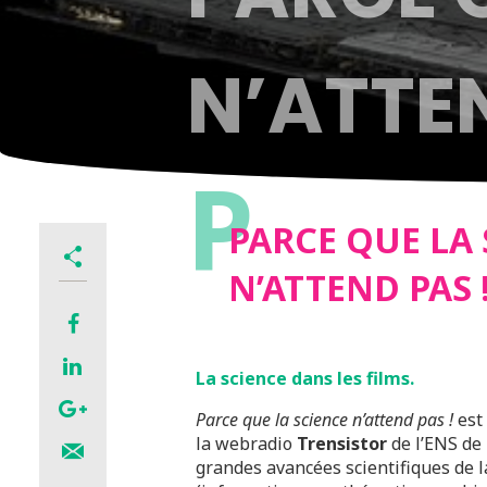
N’ATTEN
P
PARCE QUE LA
N’ATTEND PAS 
La science dans les films.
Parce que la science n’attend pas !
est 
la webradio
Trensistor
de l’ENS de 
grandes avancées scientifiques de l