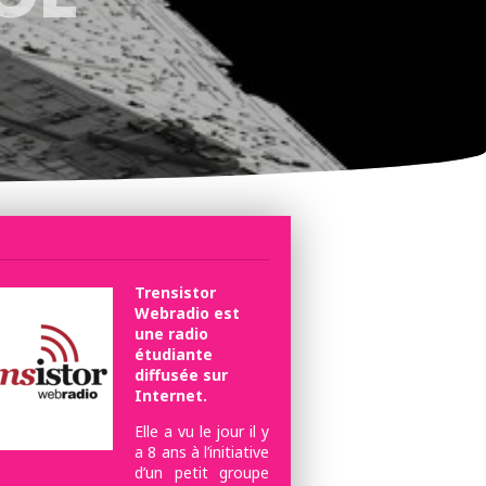
Trensistor
Webradio est
une radio
étudiante
diffusée sur
Internet.
Elle a vu le jour il y
a 8 ans à l’initiative
d’un petit groupe