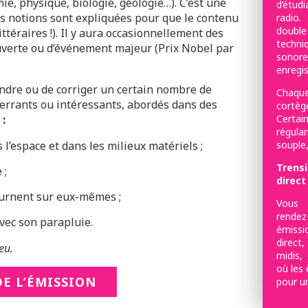
e, physique, biologie, géologie…). C’est une
d’étud
es notions sont expliquées pour que le contenu
radio.
double
ttéraires !). Il y aura occasionnellement des
techni
uverte ou d’événement majeur (Prix Nobel par
sonor
enregis
prendre ou de corriger un certain nombre de
Chaque
berrants ou intéressants, abordés dans des
cortèg
:
Certa
régular
l’espace et dans les milieux matériels ;
souple,
Trensi
 ;
direct 
ournent sur eux-mêmes ;
Vous p
rende
vec son parapluie.
émissi
direct
eu.
midis, 
où les
E L’ÉMISSION
pour un