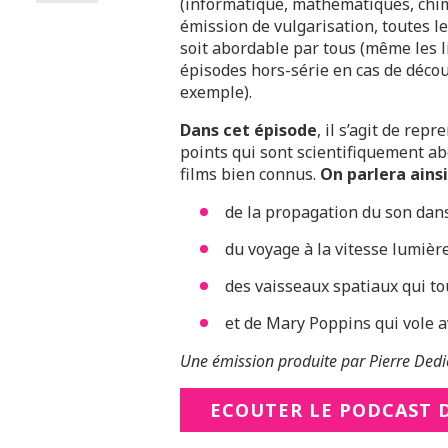
(informatique, mathématiques, chimi
émission de vulgarisation, toutes l
soit abordable par tous (même les li
épisodes hors-série en cas de déco
exemple).
Dans cet épisode
, il s’agit de re
points qui sont scientifiquement a
films bien connus.
On parlera ainsi
de la propagation du son dans 
du voyage à la vitesse lumière
des vaisseaux spatiaux qui t
et de Mary Poppins qui vole a
Une émission produite par Pierre Dedi
ECOUTER LE PODCAST D