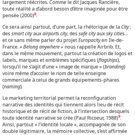
largement réécrites. Comme le dit Jacques Rancière,
toute réalité a d’abord besoin d’être imaginée pour être
8
pensée (2000)
.
Ce sera ainsi partout, d’une part, la rhétorique de la
City
:
des
smart city
aux
airports city
, des
safe city
aux
sky cities
…
et ce sans même parler du projet
Europacity
en Ile-de-
France. «
Belong anywhere
» nous rappelle Airbnb. Et,
dans le même mouvement, partout la création de logos et
labels, marques et emblèmes spécifiques (
flagships
),
lorsqu’il ne s’agit d’une « image de marque » (
branding
)
voire même d’accoler le nom de telle enseigne
commerciale à celui de grands équipements-phares
(
naming
).
Le marketing territorial permet la reconfiguration
narrative des identités qui tiennent alors lieu de récit
historique et de récit de fiction, à l’intersection desquels
9
toute identité narrative se crée (Paul Ricoeur, 1988)
.
Ainsi, partout « l’identité locale », accompagnée de son
double légitimaire, la mémoire collective, s’est affirmée