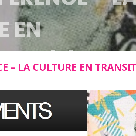
E EN
ION(S) !
 – LA CULTURE EN TRANSITI