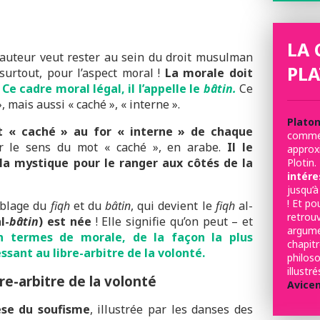
LA 
l’auteur veut rester au sein du droit musulman
PLA
t surtout, pour l’aspect moral !
La morale doit
.
Ce cadre moral légal, il l’appelle le
bâtin.
Ce
, mais aussi « caché », « interne ».
Plato
t « caché » au for « interne » de chaque
comme 
ur le sens du mot « caché », en arabe.
Il le
appro
 la mystique pour le ranger aux côtés de la
Plotin.
intére
jusqu’à
! Et po
emblage du
fiqh
et du
bâtin
, qui devient le
fiqh
al-
retrou
l-
bâtin
) est née
! Elle signifie qu’on peut – et
argum
en termes de morale, de la façon la plus
chapit
essant au libre-arbitre de la volonté.
philo
illust
bre-arbitre de la volonté
Avice
èse du soufisme
, illustrée par les danses des