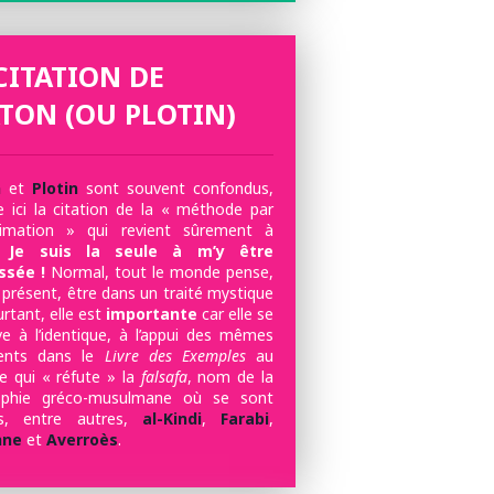
CITATION DE
TON (OU PLOTIN)
n
et
Plotin
sont souvent confondus,
ici la citation de la « méthode par
ximation » qui revient sûrement à
Je suis la seule à m’y être
ssée !
Normal, tout le monde pense,
 présent, être dans un traité mystique
urtant, elle est
importante
car elle se
ve à l’identique, à l’appui des mêmes
ents dans le
Livre des Exemples
au
re qui « réfute » la
falsafa
, nom de la
sophie gréco-musulmane où se sont
rés, entre autres,
al-Kindi
,
Farabi
,
nne
et
Averroès
.