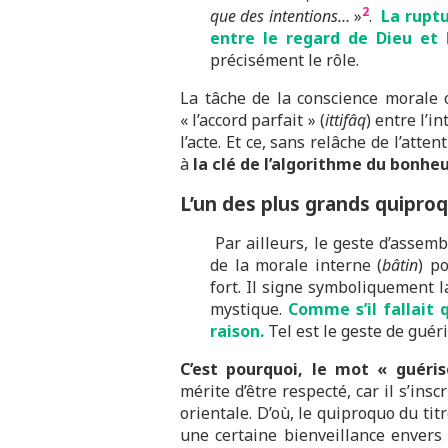
2
que des intentions…
»
.
La ruptu
entre le regard de Dieu et 
précisément le rôle.
La tâche de la conscience morale c
« l’accord parfait » (
ittifâq
) entre l’i
l’acte. Et ce, sans relâche de l’atten
à
la clé de l’algorithme du bonhe
L’un des plus grands quiproqu
Par ailleurs, le geste d’assembl
de la morale interne (
bâtin
) p
fort. Il signe symboliquement l
mystique.
Comme s’il fallait
raison.
Tel est le geste de guéri
C’est pourquoi, le mot « guéris
mérite d’être respecté, car il s’insc
orientale. D’où, le quiproquo du tit
une certaine bienveillance envers 