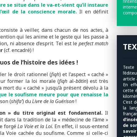
l’inte
re se situe dans le va-et-vient qu’il instaure
intern
l’œil de la conscience morale.
Il en définit
compor
onsiste à veiller, dans chacun de nos actes, à
ntention qui les anime et le geste qui les passe à
tion, ni absence d’esprit. Tel est le
perfect match
TEX
ur
(cf. encadré) !
os de l’histoire des idées !
Texte «
l’édit
er le droit rationnel (
fiqh
) et l’aspect « caché »
article
our former la loi morale (
fiqh
al-
bâtin
) est très
En ef
a mort du « caché » jusqu’à présent dévolu à la
cette é
 que le soufisme meure pour que renaisse la
kilomè
son (
shifa’
) du
Livre de la Guérison
!
C’est 
la lan
on » du titre original est fondamental.
Il
franç
rit dans la tradition de la « médecine de l’âme »
d’insé
de son
re forgé
La Voie et la Loi.
En effet, il sous-entend
savoi
la Voie cachée du soufisme. Comme si celle-ci
approu