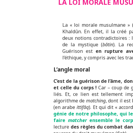
LA LOI MORALE MUSU
La « loi morale musulmane » 
Khaldûn. En effet, il la créé 
deux notions contradictoires :
de la mystique (
bâtin
). La re
Guérison est
en rupture ave
l’éthique, y compris avec les tr
L’angle moral
C’est de la guérison de l’âme, don
et celle du corps !
Car – coup de g
liés. Et, ce lien est tellement i
algorithme de
matching
, dont il est
(en arabe
ittifâq
). Et qui dit « accor
génie de notre philosophe, qui l
faire
matcher
ensemble le corps
lecture
des règles du combat dan