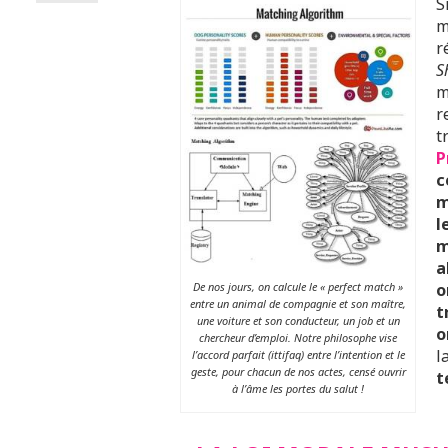
S
m
r
S
m
r
t
P
c
m
l
m
a
De nos jours, on calcule le « perfect match »
o
entre un animal de compagnie et son maître,
t
une voiture et son conducteur, un job et un
o
chercheur d’emploi. Notre philosophe vise
l
l’accord parfait (ittifaq) entre l’intention et le
geste, pour chacun de nos actes, censé ouvrir
t
à l’âme les portes du salut !