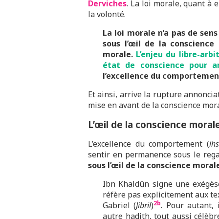
Derviches
. La loi morale, quant à e
la volonté.
La loi morale n’a pas de sens
sous l’œil de la conscience 
morale.
L’enjeu du libre-arb
état de conscience pour ar
l’excellence du comportemen
Et ainsi, arrive la rupture annonciat
mise en avant de la conscience mora
L’œil de la conscience moral
L’excellence du comportement (
ih
sentir en permanence sous le regar
sous l’œil de la conscience moral
Ibn Khaldûn signe une exégèse 
réfère pas explicitement aux tex
2b
Gabriel (
Jibril
)
. Pour autant, 
autre hadith, tout aussi célè