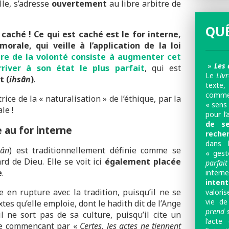
lle, s’adresse
ouvertement
au libre arbitre de
QUÊ
 caché !
Ce qui est caché est le for interne,
morale, qui veille à l’application de la loi
itre de la volonté consiste à augmenter cet
»
Les 
river à son état le plus parfait
, qui est
Le
Liv
t (
ihsân
)
.
texte,
comme 
rice de la « naturalisation » de l’éthique, par la
« sens 
le !
pour l’
de se
e au for interne
reche
dans 
sân
) est traditionnellement définie comme se
« gest
d de Dieu. Elle se voit ici
également placée
parfait
e
.
inter
inten
en rupture avec la tradition, puisqu’il ne se
valoris
vie de
tes qu’elle emploie, dont le hadith dit de l’Ange
prend 
il ne sort pas de sa culture, puisqu’il cite un
l’acte
bre commençant par «
Certes, les actes ne tiennent