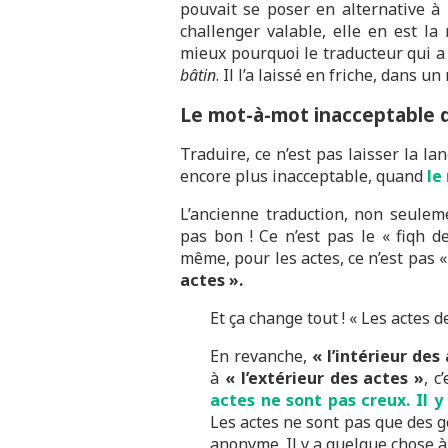
pouvait se poser en alternative à 
challenger valable, elle en est la
mieux pourquoi le traducteur qui a f
bâtin
. Il l’a laissé en friche, dans u
Le mot-à-mot inacceptable d
Traduire, ce n’est pas laisser la lan
encore plus inacceptable, quand
le
L’ancienne traduction, non seuleme
pas bon ! Ce n’est pas le « fiqh de
même, pour les actes, ce n’est pas «
actes ».
Et ça change tout ! « Les actes 
En revanche,
« l’intérieur des
à
« l’extérieur des actes »
, c
actes ne sont pas creux. Il y
Les actes ne sont pas que des g
anonyme. Il y a quelque chose à 