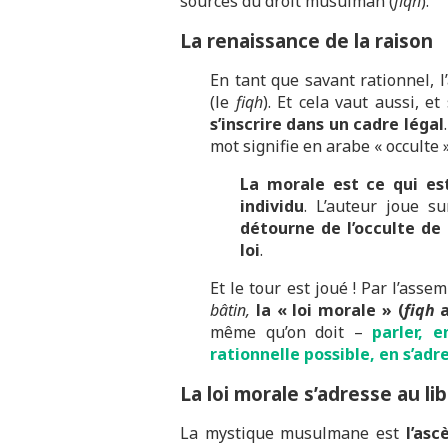
sources du droit musulman (
fiqh
).
La renaissance de la raison
En tant que savant rationnel, 
(le
fiqh
). Et cela vaut aussi, e
s’inscrire dans un cadre légal
mot signifie en arabe « occulte »
La morale est ce qui es
individu
. L’auteur joue s
détourne de l’occulte de
loi
.
Et le tour est joué ! Par l’ass
bâtin,
la « loi morale » (
fiqh
a
même qu’on doit –
parler, 
rationnelle possible, en s’adr
La loi morale s’adresse au li
La mystique musulmane est
l’asc