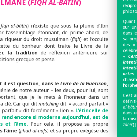
LMANE (
FIQH AL-BÂTIN
)
récipr
philos
Quant 
(
fiqh al-bâtin
) n’existe que sous la plume d’Ibn
sur u
par l’assemblage étonnant, de prime abord, de
dans l
sa pro
 la rigueur du droit musulman (
fiqh
) et l’occulte
des « 
cette du bonheur dont traite le Livre de la
célèbr
c la tradition
de réflexion antérieure sur
«
Cer
aditions grecque et perse.
intent
inte
actes
»
chias
t il est question, dans le
Livre de la Guérison
,
l’orphe
énie de notre auteur – les deux, pour lui, sont
C’est a
mportant, que je le mets à l’honneur dans un
défini
 la clé. Car qui dit
matching
dit, « accord parfait »
al-bâti
d parfait » dit forcément « lien ».
L’étincelle de
dans u
e rend encore si moderne aujourd’hui, est de
la mis
 et l’âme.
Pour cela, il propose sa propre
zâhir
)] 
s l’âme
(
jihad al-nafs
) et sa propre exégèse des