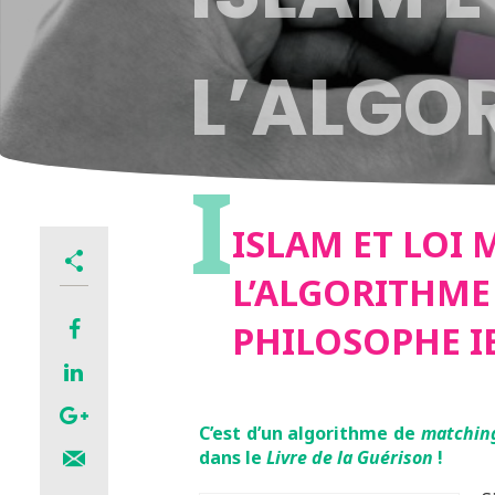
L’ALGO
I
DU PHI
ISLAM ET LOI 
L’ALGORITHM
KHALD
PHILOSOPHE 
C’est d’un algorithme de
matchin
dans le
Livre de la Guérison
!