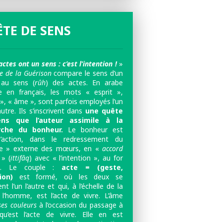
TE DE SENS
actes ont un sens : c’est l’intention !
»
re de la Guérison
compare le sens d’un
 au sens (
rûh
) des actes. En arabe
en français, les mots « esprit »,
», « âme », sont parfois employés l’un
autre. Ils s’inscrivent dans
une quête
ns que l’auteur assimile à la
rche du bonheur.
Le bonheur est
l’action, dans le redressement du
e » externe des mœurs, en «
accord
» (
ittifâq
) avec « l’intention », au for
ne. Le couple :
acte = (geste,
tion)
est formé, où les deux se
ent l’un l’autre et qui, à l’échelle de la
 l’homme, est l’acte de vivre. L’âme
ses couleurs
à l’occasion du passage à
 qu’est l’acte de vivre. Elle en est