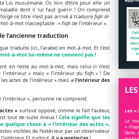
la Loi musulmane. Or, loin d’être pour elle un
 maladie dont il lui faut guérir ! On comprend
orgé ce titre n’est pas arrivé à traduire
fiqh al-
n mot-à-mot inacceptable : « fiqh de l’intérieur ».
Call
e l’ancienne traduction
deux
épui
gue traduite (ici, l’arabe) en mot-à-mot. Et c’est
sign
s
 mot-à-mot lui-même ne convient pas !
nt en reste au mot-à-mot, mais celui-ci n’est
 l’intérieur » mais « l’intérieur du fiqh » ! De
 les actes de l’intérieur » mais
« l’intérieur des
LES
de l’intérieur », personne ne comprend.
 actes »
surtout opposé, comme le fait l’auteur,
Les « 
’est tout de suite mieux !
Cela signifie que les
Le mot
 a quelque chose à « l’intérieur des actes ».
« étap
estes visibles de l’extérieur par un observateur
l’âme, 
l’intérieur. Et surtout,
il y a quelqu’un
!
qui lui 