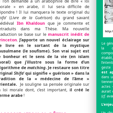
i l’on demande à un arabophile de dire « loi
orale » en arabe, il lui sera difficile de
épondre ! Il lui manquera le texte original du
hifa
’ (
Livre de la Guérison
) du grand savant
édiéval
I
bn Khaldoun
que je commente et
etraduits dans ma Thèse. Ma nouvelle
http:
raduction se base sur le
manuscrit inédit de
rinceton
.
J’apporte un nouvel éclairage sur
Le gén
e livre en le sortant de la mystique
la dé
usulmane (le soufisme). Son vrai sujet est
compo
e bonheur et le sens de la vie (en islam
établi
oral) que j’illustre sous la forme d’un
l’inten
geste 
lgorithme de
matching
. Je restaure son titre
est a
riginal
Shifa
‘ qui signifie « guérison » dans la
dans u
radition de la « médecine de l’âme »
tienne
rientale.
Je souligne sa pensée originale sur
actes –
a loi morale dont, c’est important,
il créé le
aurait 
erme arabe
!
(
cf
. ava
L’enje
Un chi