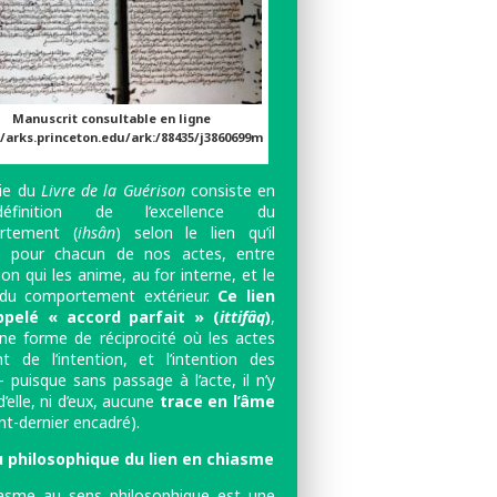
Manuscrit consultable en ligne
//arks.princeton.edu/ark:/88435/j3860699m
ie du
Livre de la Guérison
consiste en
finition de l’excellence du
rtement (
ihsân
) selon le lien qu’il
t, pour chacun de nos actes, entre
tion qui les anime, au for interne, et le
du comportement extérieur.
Ce lien
ppelé « accord parfait » (
ittifâq
)
,
ne forme de réciprocité où les actes
nt de l’intention, et l’intention des
 puisque sans passage à l’acte, il n’y
d’elle, ni d’eux, aucune
trace en l’âme
nt-dernier encadré).
u philosophique du lien en chiasme
asme au sens philosophique est une