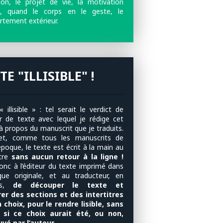
ntion, le projet de vie, la motivation
e, quand le corps en le geste, le
tement extérieur.
TE "ILLISIBLE" !
 illisible » : tel serait le verdict de
eur de texte avec lequel je rédige cet
 à propos du manuscrit que je traduits.
fet, comme tous les manuscrits de
poque, le texte est écrit à la main au
tre
sans aucun retour à la ligne !
donc à l’éditeur du texte imprimé dans
gue originale, et au traducteur, en
ais,
de découper le texte et
rer des sections et des intertitres
 choix, pour le rendre lisible, sans
r si ce choix aurait été, ou non,
vé par l’auteur.