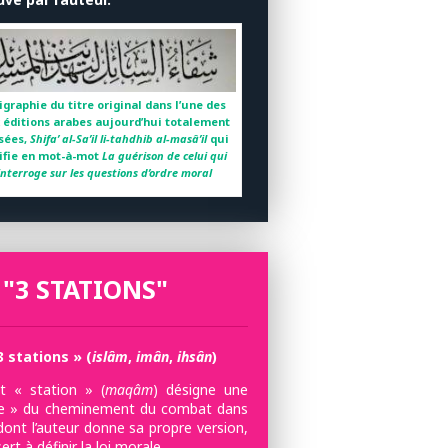
igraphie du titre original dans l’une des
 éditions arabes aujourd’hui totalement
sées,
Shifa’ al-Sa’il li-tahdhib al-masâ’il
qui
ifie en mot-à-mot
La guérison de celui qui
’interroge sur les questions d’ordre moral
 "3 STATIONS"
3 stations » (
islâm
,
imân
,
ihsân
)
 « station » (
maqâm
) désigne une
e » du cheminement du combat dans
dont l’auteur donne sa propre version,
sert à définir la loi morale.