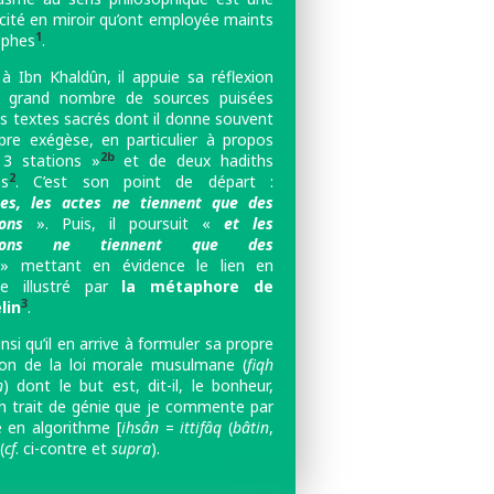
ocité en miroir qu’ont employée maints
1
ophes
.
à Ibn Khaldûn, il appuie sa réflexion
n grand nombre de sources puisées
es textes sacrés
dont il donne souvent
pre exégèse, en particulier à propos
2b
3 stations »
et de deux hadiths
2
es
. C’est son point de départ :
tes, les actes ne tiennent que des
ions
». Puis, il poursuit «
et les
ntions ne tiennent que des
 mettant en évidence le lien en
me illustré par
la métaphore de
3
lin
.
insi qu’il en arrive à formuler sa propre
tion de la loi morale musulmane (
fiqh
n
) dont le but est, dit-il, le bonheur,
n trait de génie que je commente par
e en algorithme [
ihsân
=
ittifâq
(
bâtin
,
(
cf
. ci-contre et
supra
).