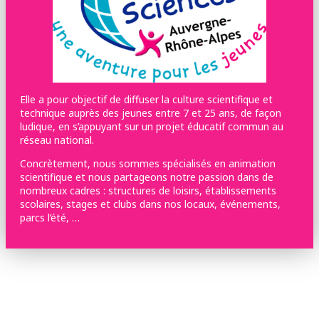
Elle a pour objectif de diffuser la culture scientifique et
technique auprès des jeunes entre 7 et 25 ans, de façon
ludique, en s’appuyant sur un projet éducatif commun au
réseau national.
Concrètement, nous sommes spécialisés en animation
scientifique et nous partageons notre passion dans de
nombreux cadres : structures de loisirs, établissements
scolaires, stages et clubs dans nos locaux, événements,
parcs l’été, …