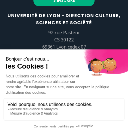
UNIVERSITÉ DE LYON - DIRECTION CULTURE,
SCIENCES ET SOCIÉTÉ
92 rue Pasteur
CS 30122
69361 Lyon cedex 07
popsciences@universite-lyon.fr
Tél.
+33 (0)4 37 37 82 01
https://www.youtube.com/embed/Qm-prNOXepo