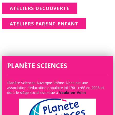
ATELIERS DECOUVERTE
ATELIERS PARENT-ENFANT
PLANÈTE SCIENCES
Planète Sciences Auvergne-Rhône-Alpes est une
association d’éducation populaire loi 1901 créé en 2003 et
dont le siège social est situé à
Vaulx-en-Velin
.