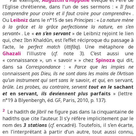
Par exemple,
Augustin d’Hippone
évêque et Père de
l’Eglise chrétienne, dans l’un de ses sermons : «
Il faut
comprendre pour croire et il faut croire pour comprendre
« .
Ou
Leibniz
dans le n°15 de ses
Principes
: «
La nature mène
à la grâce et la grâce perfectionne la nature, en s’en
servant
« . Le «
en s’en servant
» de Leibniz rejoint le lien
qui, chez Ibn Khaldûn, est l’effet réciproque du passage à
l’acte, le
perfect match
(
ittifâq
). Une métaphore de
Ghazali
l’illustre (
cf
. note 3). C’est aussi une
« connaissance », un « savoir » » chez
Spinoza
qui dit,
dans sa
Correspondance
: «
Parce que les impies ne
connaissent
pas Dieu, ils ne sont dans les mains de l’Artisan
qu’un instrument qui sert sans le
savoir
, et qui,
en servant
,
brûle. Les probes, au contraire, servent
tout en le
sachant
et
en servant
, ils deviennent plus
parfaits
» (lettre
n°19 à Blyenbergh, éd. GF, Paris, 2010, p. 137).
2
Le hadith de
Jibril
ne figure pas dans la cinquantaine de
hadiths que cite l’auteur. Il s’y réfère implicitement par le
nom des
3 stations
(
cf
. encadré). Toutefois,
il s’e
n écarte,
en l’interprétant à partir d’un autre, tout aussi connu,