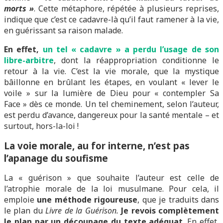
morts »
. Cette métaphore, répétée à plusieurs reprises,
indique que c’est ce cadavre-là qu’il faut ramener à la vie,
en guérissant sa raison malade.
En effet,
un tel « cadavre » a perdu l’usage de son
libre-arbitre
, dont la réappropriation conditionne le
retour à la vie. C’est la vie morale, que la mystique
bâillonne en brûlant les étapes, en voulant « lever le
voile » sur la lumière de Dieu pour « contempler Sa
Face » dès ce monde. Un tel cheminement, selon l’auteur,
est perdu d’avance, dangereux pour la santé mentale – et
surtout, hors-la-loi !
La voie morale, au for interne, n’est pas
l’apanage du soufisme
La « guérison » que souhaite l’auteur est celle de
l’atrophie morale de la loi musulmane. Pour cela, il
emploie
une méthode rigoureuse
, que je traduits dans
le plan du
Livre de la Guérison.
Je revois complètement
le plan
par un découpage du texte adéquat
. En effet,