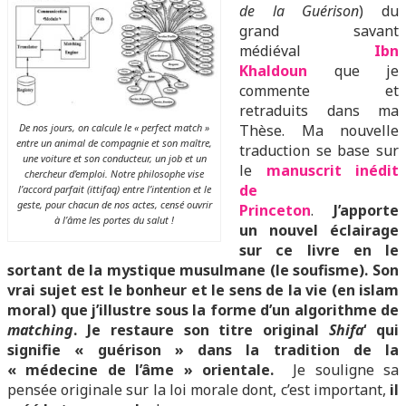
de la Guérison
) du
grand savant
médiéval
I
bn
Khaldoun
que je
commente et
retraduits dans ma
De nos jours, on calcule le « perfect match »
Thèse. Ma nouvelle
entre un animal de compagnie et son maître,
traduction se base sur
une voiture et son conducteur, un job et un
le
manuscrit inédit
chercheur d’emploi. Notre philosophe vise
de
l’accord parfait (ittifaq) entre l’intention et le
geste, pour chacun de nos actes, censé ouvrir
Princeton
.
J’apporte
à l’âme les portes du salut !
un nouvel éclairage
sur ce livre en le
sortant de la mystique musulmane (le soufisme). Son
vrai sujet est le bonheur et le sens de la vie (en islam
moral) que j’illustre sous la forme d’un algorithme de
matching
. Je restaure son titre original
Shifa
‘ qui
signifie « guérison » dans la tradition de la
« médecine de l’âme » orientale.
Je souligne sa
pensée originale sur la loi morale dont, c’est important,
il