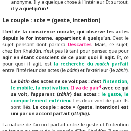
anonyme. Il y a quelque chose à l’intérieur. Et surtout,
il y a quelqu’un
!
Le couple : acte = (geste, intention)
L’œil de la conscience morale, qui observe les actes
depuis le for interne, appartient à quelqu’un
. C’est le
sujet pensant dont parlera
Descartes
. Mais, ce sujet,
chez Ibn Khaldûn, n’est pas là tant pour penser, que pour
agir en étant conscient de ce pour quoi il agit.
Et, ce
pour quoi il agit, est
la recherche du
match
parfait
entre l’intérieur des actes (le
bâtin
) et l’extérieur (le
zâhir
).
Le
bâtin
des actes ne se voit pas : c’est
l’intention,
4
le mobile, la motivation
.
Il va de pair
avec ce qui
se voit, l’apparent (
zâhir
) des actes :
le geste, le
comportement extérieur
.
Les deux vont de pair. Ils
sont liés.
Le couple : acte = (geste, intention) est
uni par un accord parfait (
ittifâq
).
La nature de l’accord parfait entre le geste et l’intention