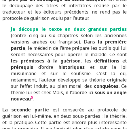
le découpage des titres et intertitres réalisé par le
traducteur et les éditeurs précédents, ne rend pas le
protocole de guérison voulu par l’auteur.
J
e
découpe le texte en deux grandes parties
(contre cinq ou six chapitres selon les anciennes
versions arabes ou française). Dans
la première
partie
, le médecin de l’âme prépare les outils qui lui
seront nécessaires pour opérer le malade. Ce sont
les prémisses à la guérison
, les
définitions
et
prérequis
d’ordre
historiques
et sur la loi
musulmane et sur le soufisme. C’est là où,
notamment, l’auteur développe sa théorie originale
sur l’effet induit, au plan moral, des
conquêtes.
Ce
thème lui est cher. Mais, il l’aborde ici
sous un angle
5
nouveau
.
La seconde partie
est consacrée au protocole de
guérison en lui-même, en deux sous-parties : la théorie,
et la pratique. Cette partie est encore plus intéressante
que la première. Il me faudrait plus d’un article pour la