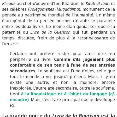
Pléiade
au chef-d’oeuvre d’Ibn Khaldûn, le
Kitab al-Ibar
, et
ses célèbres
Prolégomènes
(
Muqaddima
), monument de la
pensée au patrimoine mondial de l’humanité. Un même
élan génial de la pensée permet d’établir le parallèle
entre les deux livres. Ce même élan génial corrobore la
paternité du
Livre de la Guérison
qui fut, pendant un
temps, discutée, frein de plus à la reconnaissance de
l’œuvre !
Certains ont préféré rester, pour ainsi dire, en
périphérie du livre.
Comme s’ils jugeaient plus
confortable de s’en tenir à l’une de ses entrées
secondaires
. Le soufisme est l’une d’elles, celle que
tout le monde a vu, jusqu’à présent. Mais, il y en
existe une autre, et non la moindre, encore
inexplorée. L’autre axe secondaire, outre le soufisme,
tient
à la linguistique et à l’objet du langage (
cf
.
encadré)
. Mais, c’est l’axe principal que je développe
ici.
La grande porte du
Livre de la Guérison
est la