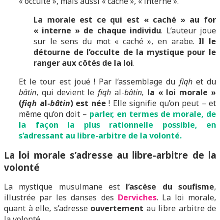
« occulte », mais aussi « caché », « interne ».
La morale est ce qui est « caché » au for
« interne » de chaque individu
. L’auteur joue
sur le sens du mot « caché », en arabe.
Il le
détourne de l’occulte de la mystique pour le
ranger aux côtés de la loi
.
Et le tour est joué ! Par l’assemblage du
fiqh
et du
bâtin
, qui devient le
fiqh
al-
bâtin,
la « loi morale »
(
fiqh
al-
bâtin
) est née
! Elle signifie qu’on peut – et
même qu’on doit –
parler, en termes de morale, de
la façon la plus rationnelle possible, en
s’adressant au libre-arbitre de la volonté.
La loi morale s’adresse au libre-arbitre de la
volonté
La mystique musulmane est
l’ascèse du soufisme
,
illustrée par les danses des
Derviches
. La loi morale,
quant à elle, s’adresse
ouvertement
au libre arbitre de
la volonté.