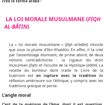
créé le terme arabe
!
LA LOI MORALE MUSULMANE (
FIQH
AL-BÂTIN
)
La « loi morale musulmane » (
fiqh al-bâtin
) n’existe
que sous la plume d’Ibn Khaldûn. En effet, il la créé
par l’assemblage étonnant, de prime abord, de deux
notions contradictoires : la rigueur du droit
musulman (
fiqh
) et l’occulte de la mystique (
bâtin
). La
recette du bonheur dont traite le Livre de la
Guérison est
en rupture avec la tradition
de
réflexion antérieure sur l’éthique, y compris avec les
traditions grecque et perse.
L’angle moral
C’est de la guérison de l’âme, dont il est question,