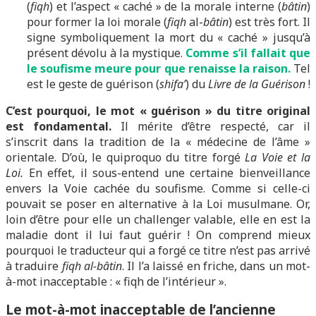
(
fiqh
) et l’aspect « caché » de la morale interne (
bâtin
)
pour former la loi morale (
fiqh
al-
bâtin
) est très fort. Il
signe symboliquement la mort du « caché » jusqu’à
présent dévolu à la mystique.
Comme s’il fallait que
le soufisme meure pour que renaisse la raison.
Tel
est le geste de guérison (
shifa’
) du
Livre de la Guérison
!
C’est pourquoi, le mot « guérison » du titre original
est fondamental.
Il mérite d’être respecté, car il
s’inscrit dans la tradition de la « médecine de l’âme »
orientale. D’où, le quiproquo du titre forgé
La Voie et la
Loi.
En effet, il sous-entend une certaine bienveillance
envers la Voie cachée du soufisme. Comme si celle-ci
pouvait se poser en alternative à la Loi musulmane. Or,
loin d’être pour elle un challenger valable, elle en est la
maladie dont il lui faut guérir ! On comprend mieux
pourquoi le traducteur qui a forgé ce titre n’est pas arrivé
à traduire
fiqh al-bâtin
. Il l’a laissé en friche, dans un mot-
à-mot inacceptable : « fiqh de l’intérieur ».
Le mot-à-mot inacceptable de l’ancienne