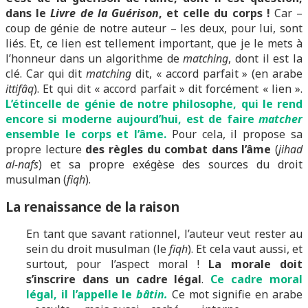
dans le
Livre de la Guérison
, et celle du corps !
Car –
coup de génie de notre auteur – les deux, pour lui, sont
liés. Et, ce lien est tellement important, que je le mets à
l’honneur dans un algorithme de
matching
, dont il est la
clé. Car qui dit
matching
dit, « accord parfait » (en arabe
ittifâq
). Et qui dit « accord parfait » dit forcément « lien ».
L’étincelle de génie de notre philosophe, qui le rend
encore si moderne aujourd’hui, est de faire
matcher
ensemble le corps et l’âme.
Pour cela, il propose sa
propre lecture
des règles du combat dans l’âme
(
jihad
al-nafs
) et sa propre exégèse des sources du droit
musulman (
fiqh
).
La renaissance de la raison
En tant que savant rationnel, l’auteur veut rester au
sein du droit musulman (le
fiqh
). Et cela vaut aussi, et
surtout, pour l’aspect moral !
La morale doit
s’inscrire dans un cadre légal
.
Ce cadre moral
légal, il l’appelle le
bâtin.
Ce mot signifie en arabe