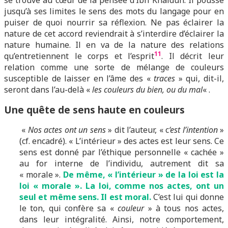
se trouve au cœur de la pensée d’Ibn Khaldûn. Il pousse
jusqu’à ses limites le sens des mots du langage pour en
puiser de quoi nourrir sa réflexion. Ne pas éclairer la
nature de cet accord reviendrait à s’interdire d’éclairer la
nature humaine. Il en va de la nature des relations
11
qu’entretiennent le corps et l’esprit
. Il décrit leur
relation comme une sorte de mélange de couleurs
susceptible de laisser en l’âme des «
traces
» qui, dit-il,
seront dans l’au-delà «
les couleurs du bien, ou du mal
« .
Une quête de sens haute en couleurs
«
Nos actes ont un sens
» dit l’auteur, « c
‘est l’intention
»
(cf. encadré). « L’intérieur » des actes est leur sens. Ce
sens est donné par l’éthique personnelle « cachée »
au for interne de l’individu, autrement dit sa
« morale ».
De même, « l’intérieur » de la loi est la
loi « morale ». La loi, comme nos actes, ont un
seul et même sens. Il est moral.
C’est lui qui donne
le ton, qui confère sa «
couleur
» à tous nos actes,
dans leur intégralité. Ainsi, notre comportement,