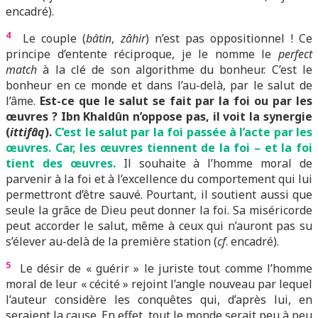
encadré).
4
Le couple (
bâtin
,
zâhir
) n’est pas oppositionnel ! Ce
principe d’entente réciproque, je le nomme le
perfect
match
à la clé de son algorithme du bonheur. C’est le
bonheur en ce monde et dans l’au-delà, par le salut de
l’âme.
Est-ce que le salut se fait par la foi ou par les
œuvres ? Ibn Khaldûn n’oppose pas, il voit la synergie
(
ittifâq
).
C’est le salut par la foi passée à l’acte par les
œuvres. Car, les œuvres tiennent de la foi – et la foi
tient des œuvres.
Il souhaite à l’homme moral de
parvenir à la foi et à l’excellence du comportement qui lui
permettront d’être sauvé. Pourtant, il soutient aussi que
seule la grâce de Dieu peut donner la foi. Sa miséricorde
peut accorder le salut, même à ceux qui n’auront pas su
s’élever au-delà de la première station (
cf
. encadré).
5
Le désir de « guérir » le juriste tout comme l’homme
moral de leur « cécité » rejoint l’angle nouveau par lequel
l’auteur considère les conquêtes qui, d’après lui, en
seraient la cause. En effet, tout le monde serait peu à peu