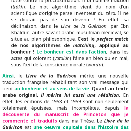
lutte contre la procrastination. Il la nomme inaction
(
trâkh
). Le mot algorithme vient du nom d’un
scientifique d’origine perse inventeur du zéro. Il ne
se doutait pas de son devenir ! En effet, sa
déclinaison, dans le
Livre de la Guérison
, par Ibn
Khaldûn, autre savant arabo-musulman médiéval, se
situe au plan philosophique.
C’est le
perfect match
de nos algorithmes de
matching
, appliqué au
bonheur !
Le bonheur est dans l’action
, dans les
actes qui colorent (
yatalûn
) l’âme en bien ou en mal,
sous l’œil de la conscience morale (
wara’a
).
Ainsi
, le
Livre de la Guérison
mérite une nouvelle
traduction française réhabilitant son vrai message qui
tient
au bonheur et au sens de la vie
.
Quant au texte
arabe original,
il mérite lui aussi une réédition.
En
effet, les éditions de 1958 et 1959 sont non seulement
totalement épuisées, mais incomplètes, depuis
la
découverte du manuscrit de Princeton que je
commente et traduits
dans ma Thèse. Le
Livre de la
Guérison
est
une oeuvre capitale dans l’histoire des