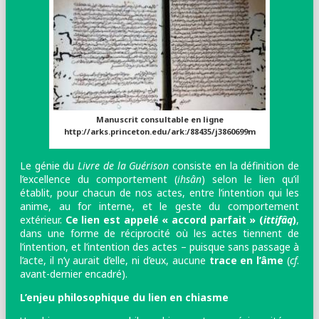
Manuscrit consultable en ligne
http://arks.princeton.edu/ark:/88435/j3860699m
Le génie du
Livre de la Guérison
consiste en la définition de
l’excellence du comportement (
ihsân
) selon le lien qu’il
établit, pour chacun de nos actes, entre l’intention qui les
anime, au for interne, et le geste du comportement
extérieur.
Ce lien est appelé « accord parfait » (
ittifâq
)
,
dans une forme de réciprocité où les actes tiennent de
l’intention, et l’intention des actes – puisque sans passage à
l’acte, il n’y aurait d’elle, ni d’eux, aucune
trace en l’âme
(
cf
.
avant-dernier encadré).
L’enjeu philosophique du lien en chiasme