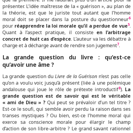
présenter. L’idée maîtresse de la « guérison », au plan de
la théorie, est que le juriste tout autant que l’homme
6
moral doit se placer dans la posture du questionneur
5
pour
réapprendre la loi morale qu’il a perdue de vue
.
Quant à l’aspect pratique, il consiste
en l’arbitrage
concret de huit cas d’espèce
. L’auteur va les débattre à
7
charge et à décharge avant de rendre son jugement
.
L
a grande question du livre : qu’est-ce
qu’avoir une âme ?
La grande question du
Livre de la Guérison
n’est pas celle
qu’on a voulu voir, jusqu’à présent (liée à une polémique
8
andalouse qui joue le rôle de prétexte introductif
).
La
grande question est de savoir qui est le véritable
« ami de Dieu » ?
Qui peut se prévaloir d’un tel titre ?
Est-ce le soufi, qui semble avoir perdu la raison dans ses
transes mystiques ? Ou bien, est-ce l’homme moral qui
exerce sa conscience morale pour élargir le champ
d’action de son libre-arbitre ? Le grand savant rationnel