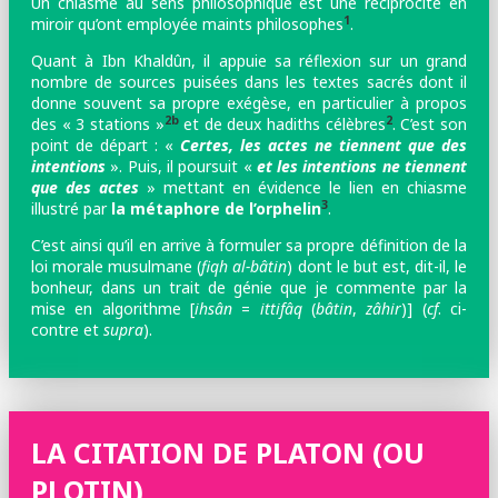
Un chiasme au sens philosophique est une réciprocité en
1
miroir qu’ont employée maints philosophes
.
Quant à Ibn Khaldûn, il appuie sa réflexion sur un grand
nombre de sources puisées dans les textes sacrés
dont il
donne souvent sa propre exégèse, en particulier à propos
2b
2
des « 3 stations »
et de deux hadiths célèbres
. C’est son
point de départ : «
Certes, les actes ne tiennent que des
intentions
». Puis, il poursuit «
et les intentions ne tiennent
que des actes
» mettant en évidence le lien en chiasme
3
illustré par
la métaphore de l’orphelin
.
C’est ainsi qu’il en arrive à formuler sa propre définition de la
loi morale musulmane (
fiqh al-bâtin
) dont le but est, dit-il, le
bonheur, dans un trait de génie que je commente par la
mise en algorithme [
ihsân
=
ittifâq
(
bâtin
,
zâhir
)] (
cf
. ci-
contre et
supra
).
LA CITATION DE PLATON (OU
PLOTIN)