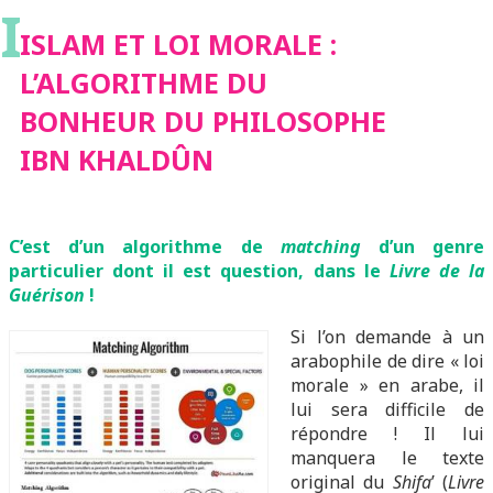
I
BONHEUR DU
ISLAM ET LOI MORALE :
L’ALGORITHME DU
PHILOSOPHE IBN
BONHEUR DU PHILOSOPHE
IBN KHALDÛN
KHALDÛN
C’est d’un algorithme de
matching
d’un genre
particulier dont il est question, dans le
Livre de la
Guérison
!
Si l’on demande à un
arabophile de dire « loi
morale » en arabe, il
lui sera difficile de
répondre ! Il lui
manquera le texte
original du
Shifa
’ (
Livre