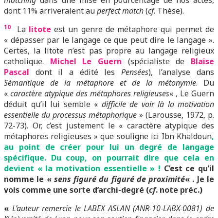
matching
dans une mise en pourcentage de nos actes,
dont 11% arriveraient au
perfect match
(
cf
. Thèse).
10
La
litote
est un genre de métaphore qui permet de
« dépasser par le langage ce que peut dire le langage ».
Certes, la litote n’est pas propre au langage religieux
catholique.
Michel Le Guern
(spécialiste de
Blaise
Pascal
dont il a édité les
Pensées
), l’analyse dans
Sémantique de la métaphore et de la métonymie
. Du
«
caractère atypique des métaphores religieuses
« , Le Guern
déduit qu’il lui semble «
difficile de voir là la motivation
essentielle du processus métaphorique
» (Larousse, 1972, p.
72-73). Or, c’est justement le « caractère atypique des
métaphores religieuses » que souligne ici Ibn Khaldoun
,
au point de créer pour lui un degré de langage
spécifique. Du coup, on pourrait dire que cela en
devient « la motivation essentielle » !
C’est ce qu’il
nomme le «
sens figuré du figuré de proximité
« . Je le
vois comme une sorte d’archi-degré (
cf
. note préc.)
«
L’auteur remercie le LABEX ASLAN (ANR-10-LABX-0081) de