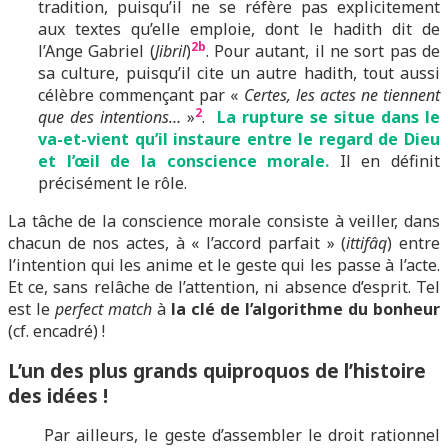
tradition, puisqu’il ne se réfère pas explicitement
aux textes qu’elle emploie, dont le hadith dit de
2b
l’Ange Gabriel (
Jibril
)
. Pour autant, il ne sort pas de
sa culture, puisqu’il cite un autre hadith, tout aussi
célèbre commençant par «
Certes, les actes ne tiennent
2
que des intentions…
»
.
La rupture se situe dans le
va-et-vient qu’il instaure entre le regard de Dieu
et l’œil de la conscience morale.
Il en définit
précisément le rôle.
La tâche de la conscience morale consiste à veiller, dans
chacun de nos actes, à « l’accord parfait » (
ittifâq
) entre
l’intention qui les anime et le geste qui les passe à l’acte.
Et ce, sans relâche de l’attention, ni absence d’esprit. Tel
est le
perfect match
à
la clé de l’algorithme du bonheur
(cf. encadré) !
L’un des plus grands quiproquos de l’histoire
des idées !
Par ailleurs, le geste d’assembler le droit rationnel