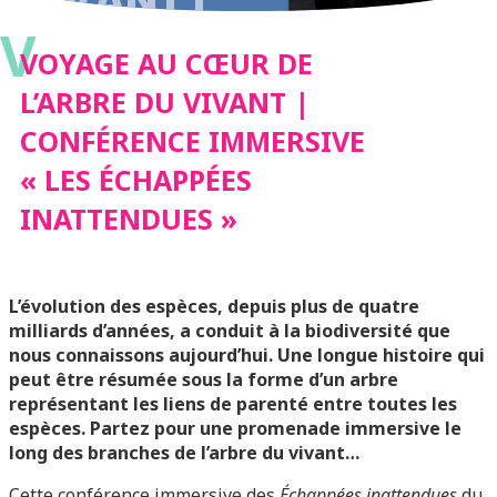
V
CONFÉRENCE
VOYAGE AU CŒUR DE
L’ARBRE DU VIVANT |
IMMERSIVE « LES
CONFÉRENCE IMMERSIVE
« LES ÉCHAPPÉES
ÉCHAPPÉES
INATTENDUES »
INATTENDUES »
L’évolution des espèces, depuis plus de quatre
milliards d’années, a conduit à la biodiversité que
nous connaissons aujourd’hui. Une longue histoire qui
peut être résumée sous la forme d’un arbre
représentant les liens de parenté entre toutes les
espèces. Partez pour une promenade immersive le
long des branches de l’arbre du vivant…
Cette conférence immersive des
Échappées inattendues
du