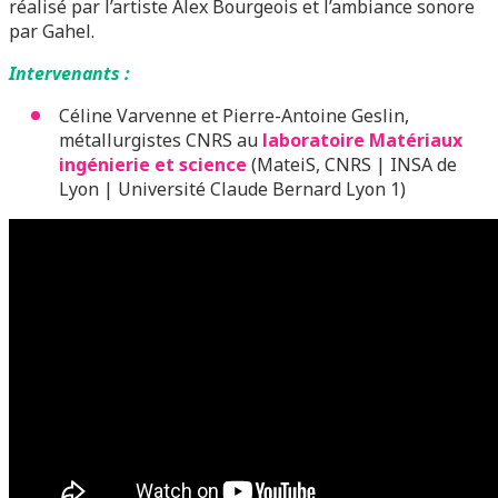
réalisé par l’artiste Alex Bourgeois et l’ambiance sonore
par Gahel.
Intervenants :
Céline Varvenne et Pierre-Antoine Geslin,
métallurgistes CNRS au
laboratoire Matériaux
ingénierie et science
(MateiS, CNRS | INSA de
Lyon | Université Claude Bernard Lyon 1)