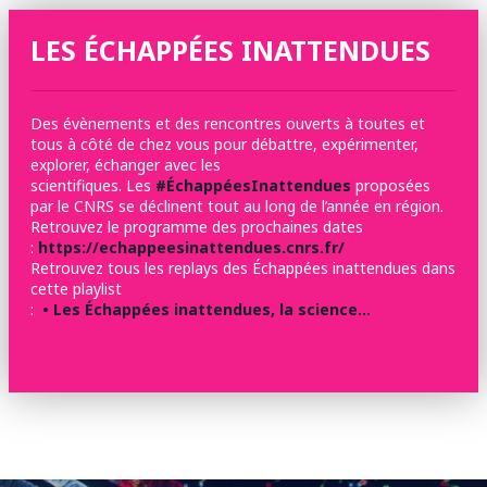
LES ÉCHAPPÉES INATTENDUES
Des évènements et des rencontres ouverts à toutes et
tous à côté de chez vous pour débattre, expérimenter,
explorer, échanger avec les
scientifiques. Les
#ÉchappéesInattendues
proposées
par le CNRS se déclinent tout au long de l’année en région.
Retrouvez le programme des prochaines dates
:
https://echappeesinattendues.cnrs.fr/
Retrouvez tous les replays des Échappées inattendues dans
cette playlist
:
• Les Échappées inattendues, la science…