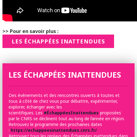
>> Pour en savoir plus :
LES ÉCHAPPÉES INATTENDUES
LES ÉCHAPPÉES INATTENDUES
Des évènements et des rencontres ouverts à toutes et
tous à côté de chez vous pour débattre, expérimenter,
explorer, échanger avec les
scientifiques. Les
#ÉchappéesInattendues
proposées
par le CNRS se déclinent tout au long de l’année en région.
Retrouvez le programme des prochaines dates
:
https://echappeesinattendues.cnrs.fr/
Retrouvez tous les replays des Échappées inattendues dans