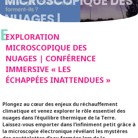
MICROSCOPIQUE DES
NUAGES |
E
CONFÉRENCE
EXPLORATION
MICROSCOPIQUE DES
IMMERSIVE « LES
NUAGES | CONFÉRENCE
IMMERSIVE « LES
ÉCHAPPÉES
ÉCHAPPÉES INATTENDUES »
INATTENDUES »
Plongez au cœur des enjeux du réchauffement
climatique et venez explorer le rôle essentiel des
nuages dans l’équilibre thermique de la Terre.
Laissez-vous emporter dans l’infiniment petit grâce à
la microscopie électronique révélant les mystères
des gouttelettes d’eau formées lors de la