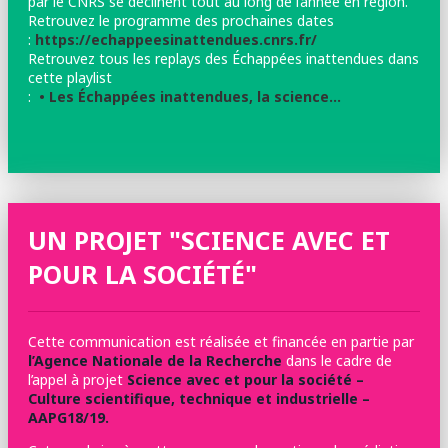
par le CNRS se déclinent tout au long de l’année en région.
Retrouvez le programme des prochaines dates
:
https://echappeesinattendues.cnrs.fr/
Retrouvez tous les replays des Échappées inattendues dans
cette playlist
:
• Les Échappées inattendues, la science…
UN PROJET "SCIENCE AVEC ET
POUR LA SOCIÉTÉ"
Cette communication est réalisée et financée en partie par
l’Agence Nationale de la Recherche
dans le cadre de
l’appel à projet
Science avec et pour la société –
Culture scientifique, technique et industrielle –
AAPG18/19.