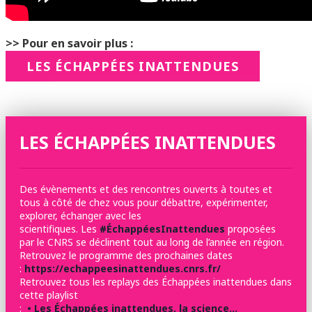
>> Pour en savoir plus :
LES ÉCHAPPÉES INATTENDUES
LES ÉCHAPPÉES INATTENDUES
Des évènements et des rencontres ouverts à toutes et
tous à côté de chez vous pour débattre, expérimenter,
explorer, échanger avec les
scientifiques. Les
#ÉchappéesInattendues
proposées
par le CNRS se déclinent tout au long de l’année en région.
Retrouvez le programme des prochaines dates
:
https://echappeesinattendues.cnrs.fr/
Retrouvez tous les replays des Échappées inattendues dans
cette playlist
:
• Les Échappées inattendues, la science…