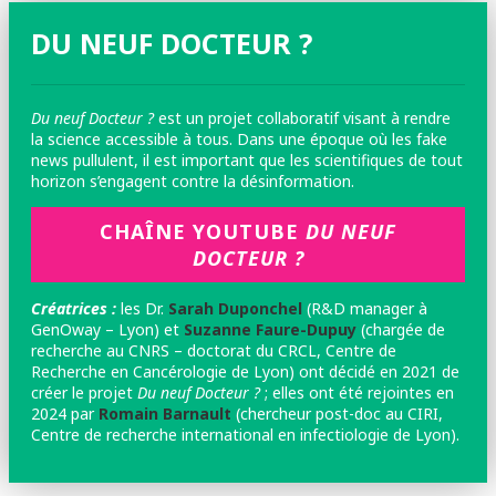
DU NEUF DOCTEUR ?
Du neuf Docteur ?
est un projet collaboratif visant à rendre
la science accessible à tous. Dans une époque où les fake
news pullulent, il est important que les scientifiques de tout
horizon s’engagent contre la désinformation.
CHAÎNE YOUTUBE
DU NEUF
DOCTEUR ?
Créatrices :
les
Dr.
Sarah Duponchel
(R&D manager à
GenOway – Lyon) et
Suzanne Faure-Dupuy
(chargée de
recherche au CNRS – doctorat du CRCL, Centre de
Recherche en Cancérologie de Lyon) ont décidé en 2021 de
créer le projet
Du neuf Docteur ?
; elles ont été rejointes en
2024 par
Romain Barnault
(chercheur post-doc au CIRI,
Centre de recherche international en infectiologie de Lyon).