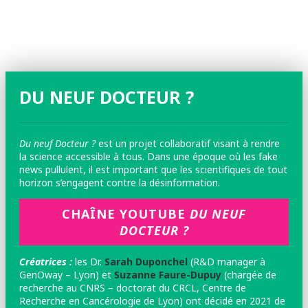
DU NEUF DOCTEUR ?
Du neuf Docteur ?
est un projet collaboratif visant à rendre
la science accessible à tous. Dans une époque où les fake
news pullulent, il est important que les scientifiques de tout
horizon s’engagent contre la désinformation.
CHAÎNE YOUTUBE
DU NEUF
DOCTEUR ?
Créatrices :
les
Dr.
Sarah Duponchel
(R&D manager à
GenOway – Lyon) et
Suzanne Faure-Dupuy
(chargée de
recherche au CNRS – doctorat du CRCL, Centre de
Recherche en Cancérologie de Lyon) ont décidé en 2021 de