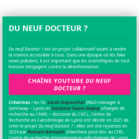
DU NEUF DOCTEUR ?
Du neuf Docteur ?
est un projet collaboratif visant à rendre
la science accessible à tous. Dans une époque où les fake
news pullulent, il est important que les scientifiques de tout
horizon s’engagent contre la désinformation.
CHAÎNE YOUTUBE
DU NEUF
DOCTEUR ?
Créatrices :
les
Dr.
Sarah Duponchel
(R&D manager à
GenOway – Lyon) et
Suzanne Faure-Dupuy
(chargée de
recherche au CNRS – doctorat du CRCL, Centre de
Recherche en Cancérologie de Lyon) ont décidé en 2021 de
créer le projet
Du neuf Docteur ?
; elles ont été rejointes en
2024 par
Romain Barnault
(chercheur post-doc au CIRI,
Centre de recherche international en infectiologie de Lyon).