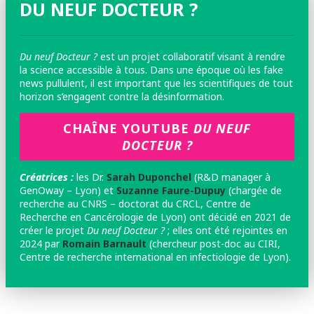
DU NEUF DOCTEUR ?
Du neuf Docteur ?
est un projet collaboratif visant à rendre
la science accessible à tous. Dans une époque où les fake
news pullulent, il est important que les scientifiques de tout
horizon s’engagent contre la désinformation.
CHAÎNE YOUTUBE
DU NEUF
DOCTEUR ?
Créatrices :
les
Dr.
Sarah Duponchel
(R&D manager à
GenOway – Lyon) et
Suzanne Faure-Dupuy
(chargée de
recherche au CNRS – doctorat du CRCL, Centre de
Recherche en Cancérologie de Lyon) ont décidé en 2021 de
créer le projet
Du neuf Docteur ?
; elles ont été rejointes en
2024 par
Romain Barnault
(chercheur post-doc au CIRI,
Centre de recherche international en infectiologie de Lyon).