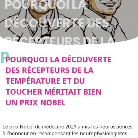
POURQUOI LA
DÉCOUVERTE DES
RÉCEPTEURS DE LA
P
TEMPÉRATURE ET DU
POURQUOI LA DÉCOUVERTE
DES RÉCEPTEURS DE LA
TOUCHER MÉRITAIT
TEMPÉRATURE ET DU
TOUCHER MÉRITAIT BIEN
BIEN UN PRIX NOBEL
UN PRIX NOBEL
Le prix Nobel de médecine 2021 a mis les neurosciences
à l’honneur en récompensant les neurophysiologistes