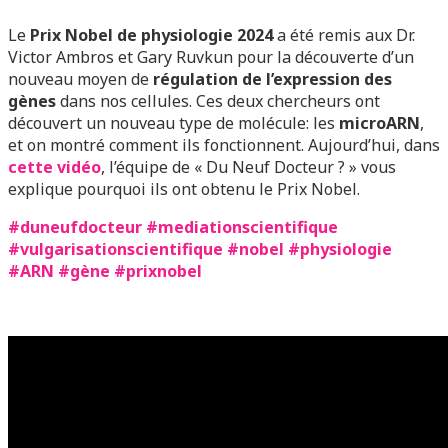
Le
Prix Nobel de physiologie 2024
a été remis aux Dr.
Victor Ambros et Gary Ruvkun pour la découverte d’un
nouveau moyen de
régulation de l’expression des
gènes
dans nos cellules. Ces deux chercheurs ont
découvert un nouveau type de molécule: les
microARN
,
et on montré comment ils fonctionnent. Aujourd’hui, dans
cette vidéo
, l’équipe de « Du Neuf Docteur ? » vous
explique pourquoi ils ont obtenu le Prix Nobel.
#duneufdocteur
#mediationscientifique
#vulgarisationscientifique
#nobel
#physiologie
#ARN
#gène
#prixnobel