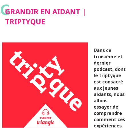
G
GRANDIR EN AIDANT |
TRIPTYQUE
Dans ce
troisième et
dernier
podcast, dont
le triptyque
est consacré
aux jeunes
aidants, nous
allons
essayer de
comprendre
comment ces
expériences