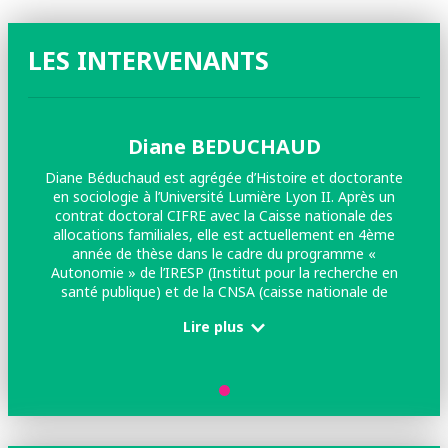
LES INTERVENANTS
Diane BEDUCHAUD
Diane Béduchaud est agrégée d’Histoire et doctorante
en sociologie à l’Université Lumière Lyon II. Après un
contrat doctoral CIFRE avec la Caisse nationale des
allocations familiales, elle est actuellement en 4ème
année de thèse dans le cadre du programme «
Autonomie » de l’IRESP (Institut pour la recherche en
santé publique) et de la CNSA (caisse nationale de
solidarité pour l’autonomie). Sa thèse, réalisée sous la
Lire plus
direction d’Hélène Buisson Fenet s’intéresse aux jeunes
aidants dans une perspective qui croise sociologie de
l’action publique, sociologie de la jeunesse et sociologie
de la famille. Elle a notamment publié l’article « Aider un
proche au temps des jeunesses, entre norme
d’insouciance et devoir de solidarité familiale » dans la
revue Lien Social et Politique.