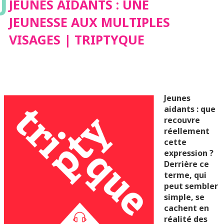
J
TRIPTYQUE
JEUNES AIDANTS : UNE
JEUNESSE AUX MULTIPLES
VISAGES | TRIPTYQUE
Jeunes
aidants : que
recouvre
réellement
cette
expression ?
Derrière ce
terme, qui
peut sembler
simple, se
cachent en
réalité des