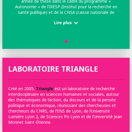
année de thèse dans le cadre du programme «
Autonomie » de l’IRESP (Institut pour la recherche en
santé publique) et de la CNSA (caisse nationale de
solidarité pour l’autonomie). Sa thèse, réalisée sous la
Lire plus
direction d’Hélène Buisson Fenet s’intéresse aux jeunes
aidants dans une perspective qui croise sociologie de
l’action publique, sociologie de la jeunesse et sociologie
de la famille. Elle a notamment publié l’article « Aider un
proche au temps des jeunesses, entre norme
d’insouciance et devoir de solidarité familiale » dans la
revue Lien Social et Politique.
LABORATOIRE TRIANGLE
Créé en 2005,
Triangle
est un laboratoire de recherche
interdisciplinaire en sciences humaines et sociales, autour
des thématiques de l’action, du discours et de la pensée
politique et économique, réunissant des chercheuses et
chercheurs du CNRS, de l’ENS de Lyon, de l’Université
Lumière Lyon 2, de Sciences Po Lyon et de l’Université Jean
Monnet Saint-Étienne.