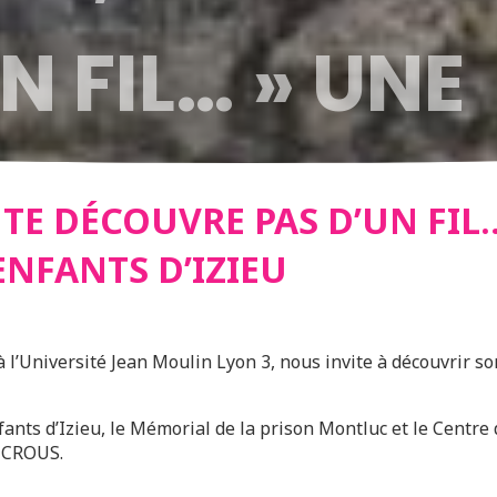
N FIL… » UNE
RE DES ENFAN
E TE DÉCOUVRE PAS D’UN FIL
ENFANTS D’IZIEU
à l’Université Jean Moulin Lyon 3, nous invite à découvrir s
nts d’Izieu, le Mémorial de la prison Montluc et le Centre d
e CROUS.