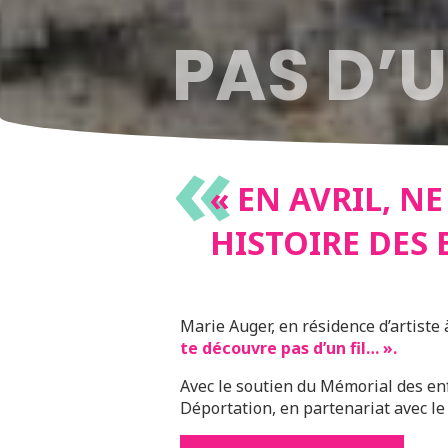
PAS D’U
«
HISTOI
« EN AVRIL, N
HISTOIRE DES 
D’IZIEU
Marie Auger, en résidence d’artiste 
te découvre pas d’un fil… ».
Avec le soutien du Mémorial des enfa
Déportation, en partenariat avec l