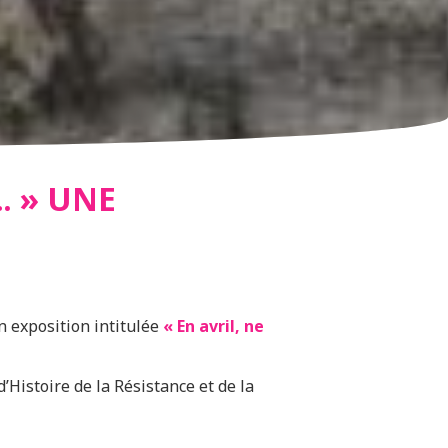
TS
… » UNE
on exposition intitulée
« En avril, ne
’Histoire de la Résistance et de la